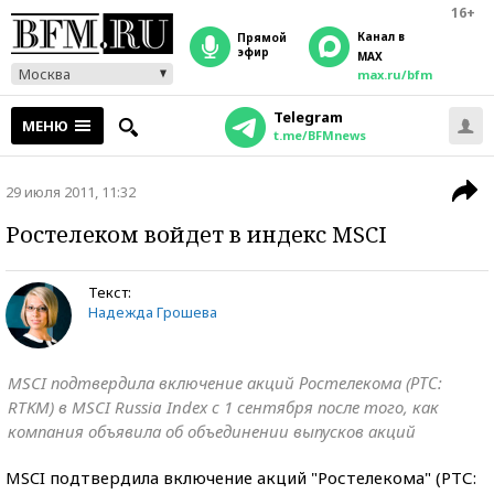
16+
Канал в
прямой
эфир
MAX
Москва
max.ru/bfm
Telegram
МЕНЮ
t.me/BFMnews
29 июля 2011, 11:32
Ростелеком войдет в индекс MSCI
Текст:
Надежда Грошева
MSCI подтвердила включение акций Ростелекома (РТС:
RTKM) в MSCI Russia Index с 1 сентября после того, как
компания объявила об объединении выпусков акций
MSCI подтвердила включение акций "Ростелекома" (РТС: