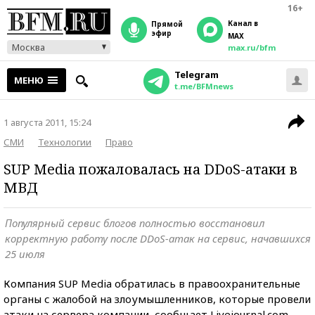
16+
Канал в
прямой
эфир
MAX
Москва
max.ru/bfm
Telegram
МЕНЮ
t.me/BFMnews
1 августа 2011, 15:24
СМИ
Технологии
Право
SUP Media пожаловалась на DDoS-атаки в
МВД
Популярный сервис блогов полностью восстановил
корректную работу после DDoS-атак на сервис, начавшихся
25 июля
Компания SUP Media обратилась в правоохранительные
органы с жалобой на злоумышленников, которые провели
атаки на сервера компании, сообщает Livejournal.com.