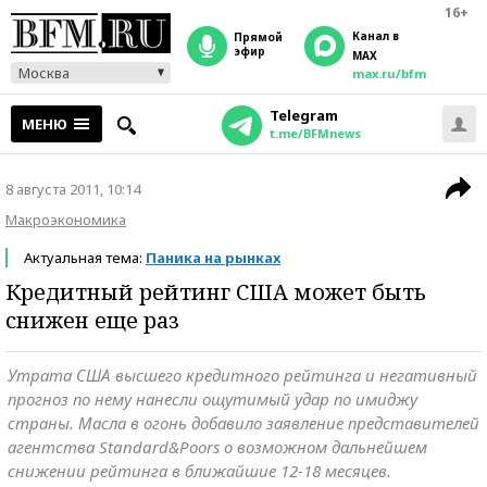
16+
Канал в
прямой
эфир
MAX
Москва
max.ru/bfm
Telegram
МЕНЮ
t.me/BFMnews
8 августа 2011, 10:14
Макроэкономика
Актуальная тема:
Паника на рынках
Кредитный рейтинг США может быть
снижен еще раз
Утрата США высшего кредитного рейтинга и негативный
прогноз по нему нанесли ощутимый удар по имиджу
страны. Масла в огонь добавило заявление представителей
агентства Standard&Poors о возможном дальнейшем
снижении рейтинга в ближайшие 12-18 месяцев.