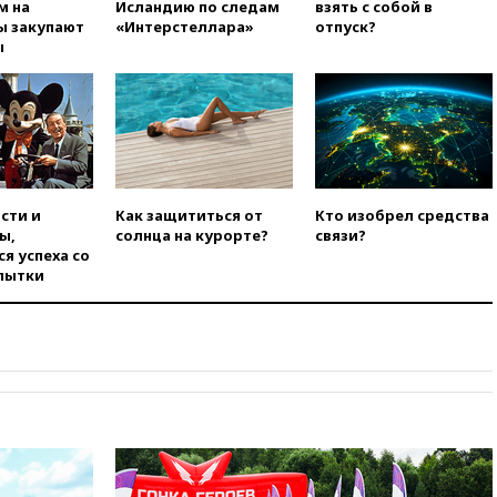
крупнейшим поставщиком
м на
Исландию по следам
взять с собой в
авиатоплива в Европу
ы закупают
«Интерстеллара»
отпуск?
ы
06:30
США и Колумбия
обсуждают координацию
усилий против наркотрафика
05:30
ВМС Испании усилили
присутствие в Сеуте на фоне
миграционного кризиса
03:30
В Минстрое сравнили
сти и
Как защититься от
Кто изобрел средства
качество жилья в Нью-Йорке и
ы,
солнца на курорте?
связи?
России
я успеха со
пытки
02:30
Трамп попросил
отпустить его с круглого стола
в Госдепе, чтобы «вести
войну»
01:35
Мигрант погиб при
попытке попасть из Марокко в
Сеуту на параплане
00:30
FT: ЕС не готов принять в
блок Украину из-за уровня
коррупции