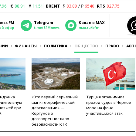
7.96
€
88.91
¥
11.51
BRENT
$
83.89
/ ₽
6540
RTS
827.75
ness FM
Telegram
Канал в MAX
ой эфир
t.me/BFMnews
max.ru/bfm
НИИ
ФИНАНСЫ
ПОЛИТИКА
ОБЩЕСТВО
ПРАВО
АВТ
енджика
«Это первый серьезный
Турция ограничила
удительную
шаг к географической
проход судов в Черное
пляжей при
деэскалации» —
море на фоне
А
Кортунов о
участившихся атак
договоренности по
безопасности КТК