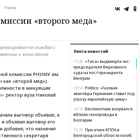
Наука
миссии «второго меда»
реагировал на скандал с
Лента новостей
ованных к зачислению
17:43
«Тиса» выдвинула экс-
председателя Верховного
суда на пост президента
ной комиссии РНИМУ им.
Венгрии
н как «второй мед»)
должности в минувшие
16:50
Politico: «Газовая
авантюра Германии ставит под
и»
ректор вуза Николай
угрозу европейскую зиму»
16:16
Беспилотник взорвался
ачала выговор объявил, а
вблизи газопровода в
Болгарии
 и объявил выговор его
и добавил, что назначил
15:25
При атаке БПЛА в
ственного секретаря
Белгородской области погиб