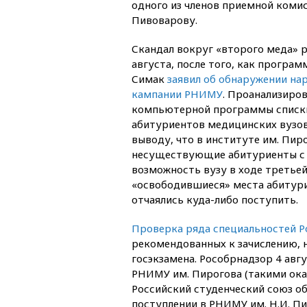
одного из членов приемной коми
Пивоварову.
Скандал вокруг «второго меда» р
августа, после того, как програм
Симак
заявил об обнаружении на
кампании РНИМУ
. Проанализиро
компьютерной программы списки
абитуриентов медицинских вузов
выводу, что в институте им. Пи
несуществующие абитуриенты с вы
возможность вузу в ходе третье
«освободившиеся» места абитури
отчаялись куда-либо поступить.
Проверка ряда специальностей Р
рекомендованных к зачислению, н
госэкзамена. Рособрнадзор 4 авг
РНИМУ им. Пирогова (такими оказа
Российский студенческий союз об
поступлении в РНИМУ им. Н.И. П