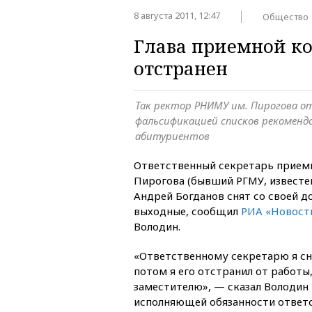
8 августа 2011, 12:47
Общество
Глава приемной ко
отстранен
Так ректор РНИМУ им. Пирогова от
фальсификацией списков рекоменд
абитуриентов
Ответственный секретарь прием
Пирогова (бывший РГМУ, известе
Андрей Богданов снят со своей 
выходные, сообщил
РИА «Новост
Володин.
«Ответственному секретарю я сн
потом я его отстранил от работы,
заместителю», — сказал Володин 
исполняющей обязанности ответ