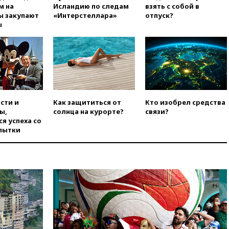
РЛС для Белгородской
м на
Исландию по следам
взять с собой в
области
ы закупают
«Интерстеллара»
отпуск?
ы
вчера, 21:56
The Atlantic: Маск
отказал Украине в
использовании Starlink для
атак вглубь РФ
вчера, 21:35
После пожара на
складе в Брянске возбудили
уголовное дело
сти и
Как защититься от
Кто изобрел средства
вчера, 21:26
Лидеры сборной
ы,
солнца на курорте?
связи?
РФ по гимнастике получили
я успеха со
официальный отказ в визах от
пытки
Хорватии
вчера, 21:15
Пентагон
опубликовал 16 новых видео с
НЛО
вчера, 21:00
На границе
Украины с Польшей скопилось
свыше 6,5 тысячи грузовиков
вчера, 20:53
Швыдкой:
«Интервидение» точно