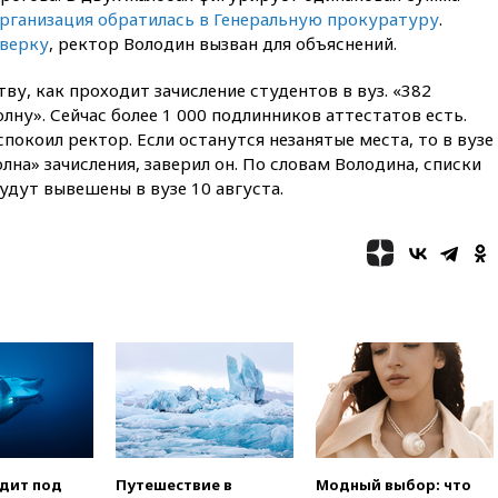
катера и лодки под Самарой
организация обратилась в Генеральную прокуратуру
.
погибли два человека
оверку
, ректор Володин вызван для объяснений.
10:27
Движение по трассе
«Новороссия» восстановлено
ву, как проходит зачисление студентов в вуз. «382
09:55
Силы ПВО перехватили
лну». Сейчас более 1 000 подлинников аттестатов есть.
за утро 85 БПЛА над
успокоил ректор. Если останутся незанятые места, то в вузе
территорией РФ
лна» зачисления, заверил он. По словам Володина, списки
09:25
Ильский НПЗ на Кубани
удут вывешены в вузе 10 августа.
загорелся после падения
обломков дрона
08:57
Собянин сообщил о
девяти БПЛА, сбитых на
подлете к Москве
08:42
Силы ПВО сбили почти
400 БПЛА над российскими
регионами
08:16
Лукашенко призвал
белорусов покупать избы в
селах
07:30
Нигерия стала
одит под
Путешествие в
Модный выбор: что