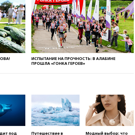
вчера, 23:35
Лукашенко
объяснил экономическую
выгоду безвизового режима с
ЕС
вчера, 22:59
На башню
ресторана «Армения» в
Москве вернут утраченную
скульптуру балерины
ЛОВА!
ИСПЫТАНИЕ НА ПРОЧНОСТЬ: В АЛАБИНЕ
вчера, 22:45
Литовец
ПРОШЛА «ГОНКА ГЕРОЕВ»
протаранил погранпункт при
попытке попасть в Россию
вчера, 22:28
Бессент
анонсировал скорое
соглашение о прекращении
огня США и Ирана
вчера, 22:15
Три человека
получили ножевые ранения
при нападении в Чехии
вчера, 22:00
Путин поручил
выделить средства на новые
одит под
Путешествие в
Модный выбор: что