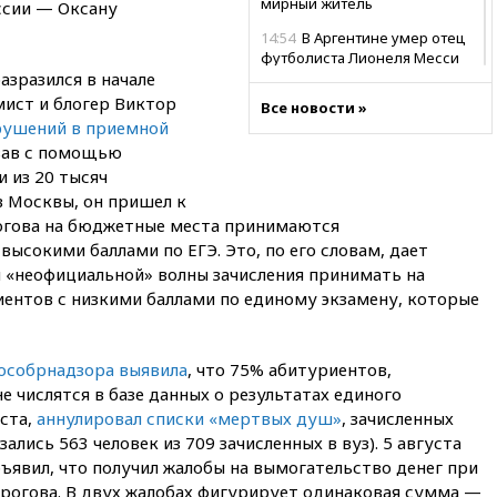
мирный житель
ссии — Оксану
14:54
В Аргентине умер отец
футболиста Лионеля Месси
азразился в начале
14:43
Турция ограничила
мист и блогер Виктор
Все новости »
судоходство в Черном море
рушений в приемной
14:20
Генпрокурором США
вав с помощью
стал Тодд Бланш
 из 20 тысяч
 Москвы, он пришел к
13:37
Пляжи Геленджика
закрыты из-за опасности БПЛА
рогова на бюджетные места принимаются
сокими баллами по ЕГЭ. Это, по его словам, дает
13:03
Испания ввела
й «неофициальной» волны зачисления принимать на
погранконтроль для
итальянских туристов
ентов с низкими баллами по единому экзамену, которые
12:27
Возгорание на Ильском
НПЗ, вызванное атакой БПЛА,
особрнадзора выявила
, что 75% абитуриентов,
потушили
е числятся в базе данных о результатах единого
11:47
Суд оставил под
уста,
аннулировал списки «мертвых душ»
, зачисленных
арестом Rolls-Royce блогера
лись 563 человек из 709 зачисленных в вуз). 5 августа
Лерчек
ъявил, что получил жалобы на вымогательство денег при
11:07
При столкновении
ирогова. В двух жалобах фигурирует одинаковая сумма —