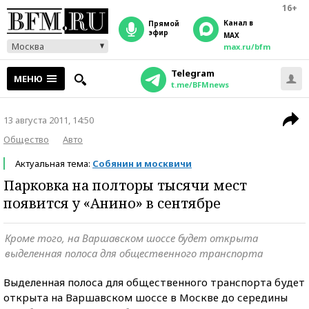
16+
Канал в
прямой
эфир
MAX
Москва
max.ru/bfm
Telegram
МЕНЮ
t.me/BFMnews
13 августа 2011, 14:50
Общество
Авто
Актуальная тема:
Собянин и москвичи
Парковка на полторы тысячи мест
появится у «Анино» в сентябре
Кроме того, на Варшавском шоссе будет открыта
выделенная полоса для общественного транспорта
Выделенная полоса для общественного транспорта будет
открыта на Варшавском шоссе в Москве до середины