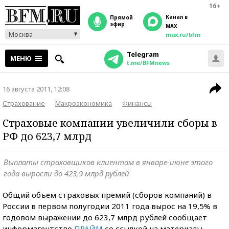
16+
Канал в
прямой
эфир
MAX
Москва
max.ru/bfm
Telegram
МЕНЮ
t.me/BFMnews
16 августа 2011, 12:08
Страхование
Макроэкономика
Финансы
Страховые компании увеличили сборы в
РФ до 623,7 млрд
Выплаты страховщиков клиентам в январе-июне этого
года выросли до 423,9 млрд рублей
Общий объем страховых премий (сборов компаний) в
России в первом полугодии 2011 года вырос на 19,5% в
годовом выражении до 623,7 млрд рублей сообщает
информагентство
ПРАЙМ
со ссылкой на материалы