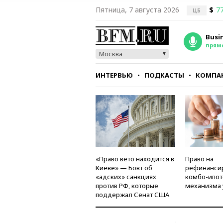
Пятница, 7 августа 2026
$
77
ЦБ
Busi
прям
Москва
ИНТЕРВЬЮ
ПОДКАСТЫ
КОМПА
СТИЛЬ
ТЕСТЫ
«Право вето находится в
Право на
Киеве» — Бовт об
рефинанси
«адских» санкциях
комбо-ипот
против РФ, которые
механизма 
поддержал Сенат США