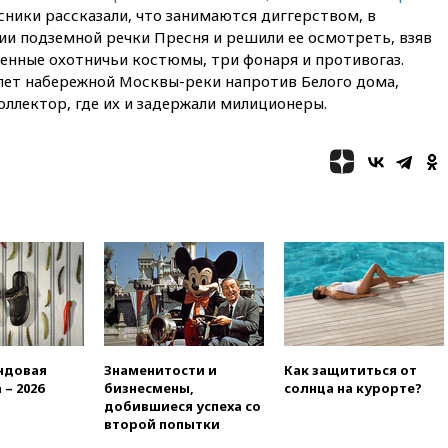
абсолютными чемпионами на
сники рассказали, что занимаются диггерством, в
олимпиаде по ИИ
ии подземной речки Пресня и решили ее осмотреть, взяв
18:39
Два человека погибли в
енные охотничьи костюмы, три фонаря и противогаз.
результате удара ВСУ по
пет набережной Москвы-реки напротив Белого дома,
многоэтажке в Керчи
оллектор, где их и задержали милиционеры.
18:25
Беспилотник атаковал
турецкий сухогруз у
побережья Новороссийска
18:18
Товарооборот Китая и
России вырос в этом году
более чем на четверть
17:55
Мужчина получил
ранения при атаке дрона на
Белгородскую область
17:48
Bloomberg:
авиакомпании США обязали
проверить самолеты Boeing на
ндовая
Знаменитости и
Как защититься от
наличие трещин
 – 2026
бизнесмены,
солнца на курорте?
добившиеся успеха со
17:35
В Казани пятилетний
второй попытки
ребенок погиб при падении из
окна десятого этажа