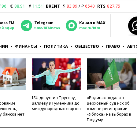
.96
€
88.91
¥
11.51
BRENT
$
83.89
/ ₽
6540
RTS
827.75
ness FM
Telegram
Канал в MAX
ой эфир
t.me/BFMnews
max.ru/bfm
НИИ
ФИНАНСЫ
ПОЛИТИКА
ОБЩЕСТВО
ПРАВО
АВТ
ISU допустил Трусову,
«Родина» подала в
рование
Валиеву и Гуменника до
Верховный суд иск об
еки есть,
международных стартов
отмене регистрации
у банков нет
«Яблока» на выборах в
Госдуму