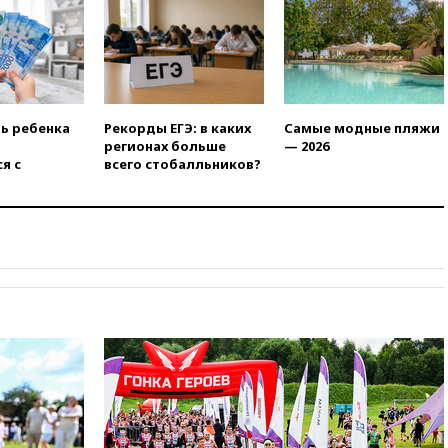
17:17
Bloomberg:
киберкомандование США
расследует серию
самоубийств своих служащих
17:00
Сняты ограничения на
ть ребенка
Рекорды ЕГЭ: в каких
Самые модные пляжи
полеты в аэропорту
регионах больше
— 2026
Геленджика
я с
всего стобалльников?
16:50
В Братиславе загорелся
крупнейший НПЗ Slovnaft
16:45
«Яблоко» подаст иск к
депутату Госдумы Алексею
Журавлеву
16:35
Мельникова и еще
шесть гимнастов сборной
России не получили визы на
ЧЕ
16:16
Движение по
Крымскому мосту
перекрывали второй раз за
день