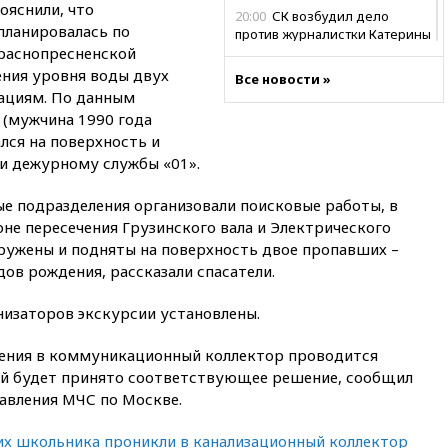
ояснили, что
20:00
СК возбудил дело
планировалась по
против журналистки Катерины
раснопресненской
Гордеевой о фейках о ВС
России
ения уровня воды двух
Все новости »
ациям. По данным
19:45
ISU предоставил
 (мужчина 1990 года
нейтральный статус
фигуристкам Валиевой и
лся на поверхность и
Трусовой
и дежурному службы «01».
19:35
Зеленский впервые
 подразделения организовали поисковые работы, в
совершил официальный визит
в Сербию
оне пересечения Грузинского вала и Электрического
аружены и подняты на поверхность двое пропавших –
19:19
Россиянка погибла во
ов рождения, рассказали спасатели.
Французских Альпах
19:00
Открытое горение на
низаторов экскурсии установлены.
складе в Брянске
ликвидировано
вения в коммуникационный коллектор проводится
18:55
Минобороны отчиталось
ой будет принято соответствующее решение, сообщил
об ударах по двум украинским
авления МЧС по Москве.
сухогрузам в Черном море
18:47
Школьники из РФ стали
их школьника проникли в канализационный коллектор