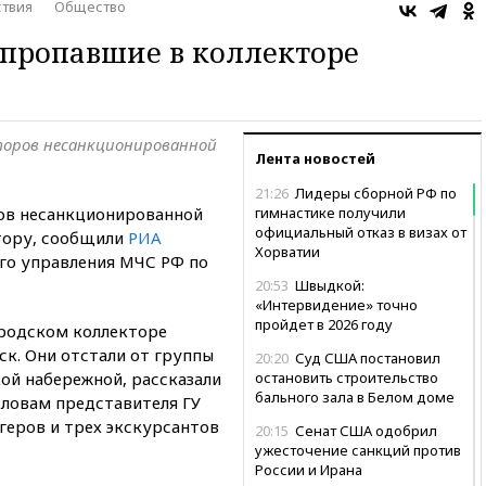
твия
Общество
пропавшие в коллекторе
торов несанкционированной
Лента новостей
21:26
Лидеры сборной РФ по
ов несанкционированной
гимнастике получили
официальный отказ в визах от
тору, сообщили
РИА
Хорватии
ого управления МЧС РФ по
20:53
Швыдкой:
«Интервидение» точно
пройдет в 2026 году
ородском коллекторе
ск. Они отстали от группы
20:20
Суд США постановил
ой набережной, рассказали
остановить строительство
бального зала в Белом доме
словам представителя ГУ
ггеров и трех экскурсантов
20:15
Сенат США одобрил
ужесточение санкций против
России и Ирана