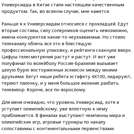
Универсиады в Китае стали настоящим качественным
продуктом. Так, во всяком случае, мне кажется.
Раньше я к Универсиадам относился с прохладцей. Едут
вторые составы, силу соперников оценить невозможно,
имена конкурентов какие-то неузнаваемые. Но стоило
телеканалу облечь все это в блестящую
профессиональную упаковку, и рейтинги скакнули вверх.
Цифры телесмотрения растут и растут. И вот уже
полуфинал по волейболу Россия-Бразилия вызывает
целую бурю восторженных эсэмэсок между моими
друзьями. Бегут наши ребята эстафету 4Х100, лидируют,
теряют палочку, и у меня большое желание разбить
телевизор. Короче, все по-взрослому.
Для меня очевидно, что уровень Универсиад, хотя и
уступает олимпийскому, уже вплотную к нему
приближается. В финалах выступают чемпионы мира и
олимпийских игр, игровые турниры по накалу
сопоставимы с континентальными первенствами.