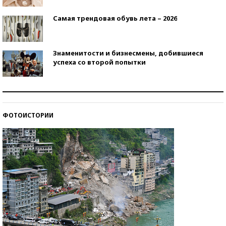
Самая трендовая обувь лета – 2026
Знаменитости и бизнесмены, добившиеся
успеха со второй попытки
Как защититься от солнца на курорте?
ФОТОИСТОРИИ
Кто изобрел средства связи?