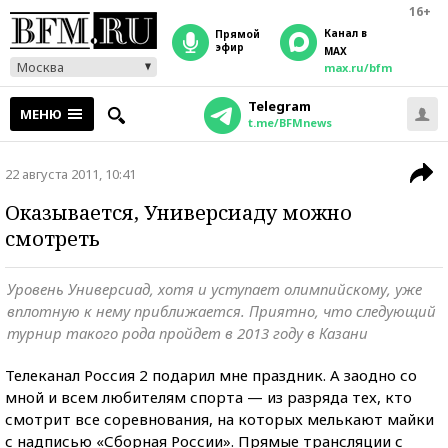
16+
Канал в
прямой
эфир
MAX
Москва
max.ru/bfm
Telegram
МЕНЮ
t.me/BFMnews
22 августа 2011, 10:41
Оказывается, Универсиаду можно
смотреть
Уровень Универсиад, хотя и уступает олимпийскому, уже
вплотную к нему приближается. Приятно, что следующий
турнир такого рода пройдет в 2013 году в Казани
Телеканал Россия 2 подарил мне праздник. А заодно со
мной и всем любителям спорта — из разряда тех, кто
смотрит все соревнования, на которых мелькают майки
с надписью «Сборная России». Прямые трансляции с