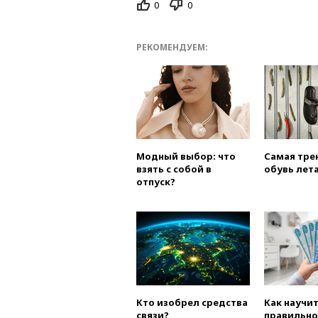
0
0
РЕКОМЕНДУЕМ:
Модный выбор: что
Самая тре
взять с собой в
обувь лета
отпуск?
Кто изобрел средства
Как научи
связи?
правильно