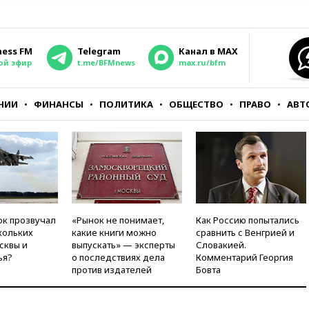
ness FM
Telegram
Канал в MAX
ой эфир
t.me/BFMnews
max.ru/bfm
НИИ
ФИНАНСЫ
ПОЛИТИКА
ОБЩЕСТВО
ПРАВО
АВТ
ок прозвучал
«Рынок не понимает,
Как Россию попытались
кольких
какие книги можно
сравнить с Венгрией и
сквы и
выпускать» — эксперты
Словакией.
ья?
о последствиях дела
Комментарий Георгия
против издателей
Бовта