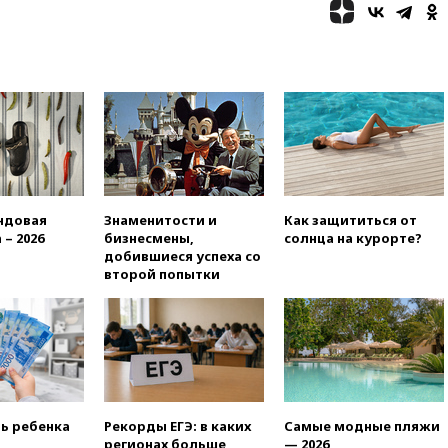
конкуренты
10:59
Торговые центры и кафе
в России могут обязать
раздавать питьевую воду
бесплатно
10:41
Бывшая глава брокера
Mind Money Юлия Хандошко
признала свою вину
10:41
Пашинян: Армения
понимает невозможность
ндовая
Знаменитости и
Как защититься от
одновременного членства в
 – 2026
бизнесмены,
солнца на курорте?
ЕС и ЕАЭС
добившиеся успеха со
второй попытки
10:21
ФСБ задержала более
20 сотрудников пунктов
обмена криптовалюты в
«Москве-Сити»
10:13
Минтранс предлагает
тратить средства дорожных
фондов на защиту трасс от
БПЛА
ть ребенка
Рекорды ЕГЭ: в каких
Самые модные пляжи
регионах больше
— 2026