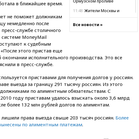
Ормузском проливе
ботала в ближайшее время.
11:48
Жители Москвы и
нет не поможет должникам
Подмосковья сообщили о
громких взрывах
ицу немедленно после
Все новости »
в пресс-службе столичного
11:41
ТПП предлагает
в системе MoneyMail
изменить процедуру
банкротства для
поступают к судебным
пострадавших от атак БПЛА
 «После этого пристав еще
продавцов
 окончании исполнительного производства. Это все
11:38
Шадаев исключил
снили в пресс-службе.
запуск мессенджера на
«Госуслугах»
спользуется приставами для получения долгов у россиян.
аве выезда за границу 291 тысячу россиян. Из этого
11:22
При стрельбе в школе в
Таиланде погибли пять
я должниками по алиментным обязательствам. С
человек
 2010 году приставам удалось взыскать около 3,6 млрд
сле более 132 млн рублей долгов по алиментам.
11:19
Россия рассчитывает
заключить безвизовые
соглашения с Индонезией и
ы лишили права выезда свыше 203 тысяч россиян.
Более
Малайзией
 вынесены по алиментным платежам
.
11:04
«Ведомости»: на партию
«Яблоко» ополчились