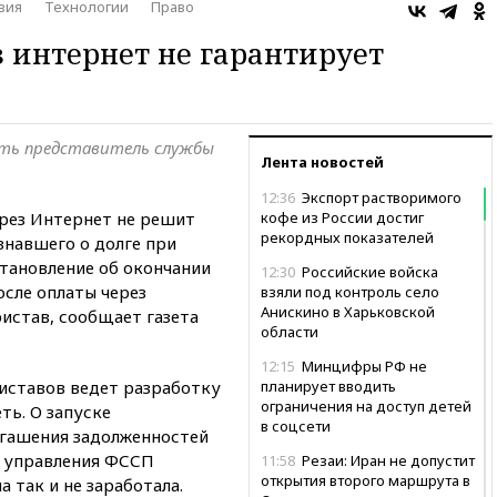
вия
Технологии
Право
з интернет не гарантирует
ать представитель службы
Лента новостей
12:36
Экспорт растворимого
ерез Интернет не решит
кофе из России достиг
рекордных показателей
знавшего о долге при
становление об окончании
12:30
Российские войска
сле оплаты через
взяли под контроль село
Анискино в Харьковской
истав, сообщает газета
области
12:15
Минцифры РФ не
иставов ведет разработку
планирует вводить
ограничения на доступ детей
ть. О запуске
в соцсети
огашения задолженностей
о управления ФССП
11:58
Резаи: Иран не допустит
открытия второго маршрута в
 так и не заработала.