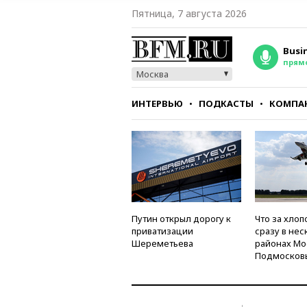
Пятница, 7 августа 2026
Busi
прям
Москва
ИНТЕРВЬЮ
ПОДКАСТЫ
КОМПА
СТИЛЬ
ТЕСТЫ
Путин открыл дорогу к
Что за хлоп
приватизации
сразу в нес
Шереметьева
районах Мо
Подмосков