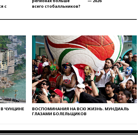
регионах больше
— 2026
обречены на провал
я с
всего стобалльников?
02:00
Ни один водоем Англии
не соответствует нормам
химической безопасности
01:00
Трамп: США сами
нуждаются в дальнобойных
ракетах и системах Patriot
00:01
Трамп заявил о
необходимости пополнения
арсенала США
вчера, 23:28
Слуцкий призвал
признать «Яблоко»
нежелательной организацией
вчера, 23:15
В Смоленске
ребенок и женщина погибли
при падении деревьев во
В ЧУНЦИНЕ
ВОСПОМИНАНИЯ НА ВСЮ ЖИЗНЬ. МУНДИАЛЬ
ГЛАЗАМИ БОЛЕЛЬЩИКОВ
время урагана
вчера, 22:55
В Москве в
пятницу ожидаются ливни