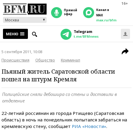
16+
Канал в
прямой
эфир
MAX
Москва
max.ru/bfm
Telegram
МЕНЮ
t.me/BFMnews
5 сентября 2011, 10:08
Происшествия
Общество
Криминал
Пьяный житель Саратовской области
пошел на штурм Кремля
Полицейские сняли дебошира со стены и доставили в
отделение
22-летний россиянин из города Ртищево (Саратовская
область) в ночь на понедельник попытался забраться на
кремлевскую стену, сообщает
РИА «Новости»
.