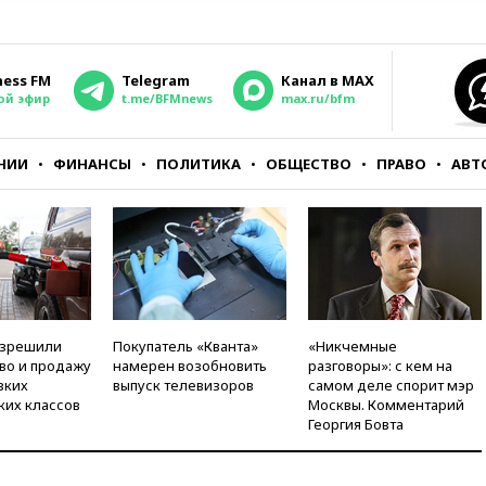
ness FM
Telegram
Канал в MAX
ой эфир
t.me/BFMnews
max.ru/bfm
НИИ
ФИНАНСЫ
ПОЛИТИКА
ОБЩЕСТВО
ПРАВО
АВТ
азрешили
Покупатель «Кванта»
«Никчемные
во и продажу
намерен возобновить
разговоры»: с кем на
зких
выпуск телевизоров
самом деле спорит мэр
ких классов
Москвы. Комментарий
Георгия Бовта