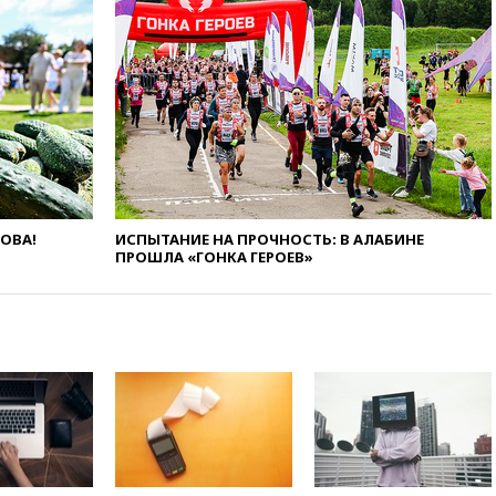
с врио губернатора
Белгородской области
Шуваевым
вчера, 17:20
«Ведомости»:
начальник тыла Санчик не
справился с возросшими
объемами работ
вчера, 17:15
В аэропорту Сочи
введен план «Ковер»
вчера, 16:55
При атаке дрона
ЛОВА!
ИСПЫТАНИЕ НА ПРОЧНОСТЬ: В АЛАБИНЕ
ВСУ на больницу в Донецке
ПРОШЛА «ГОНКА ГЕРОЕВ»
погибла женщина
вчера, 16:45
Франция уже три
года не выдает визу
дипломату РФ
вчера, 16:35
ПВО сбила еще
три БПЛА на подлете к Москве
вчера, 16:15
На территории
ЦНИИмаш в Королеве
произошел пожар