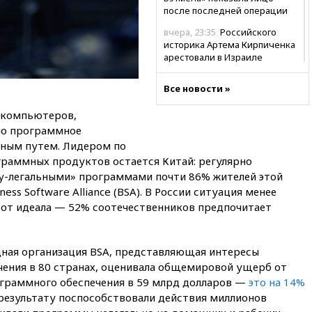
после последней операции
вчера, 23:35
Российского
историка Артема Кирпиченка
арестовали в Израиле
вчера, 23:23
«Спартак»
Все новости »
разгромил «Оренбург» в
Кубке России
 компьютеров,
вчера, 23:00
Пост Дмитриева в
но программное
X о миграционном кризисе в
ьным путем. Лидером по
Сеуте набрал миллион
граммных продуктов остается Китай: регулярно
просмотров
у-легальными» программами почти 86% жителей этой
вчера, 22:49
Минпромторг:
ess Software Alliance (BSA). В России ситуация менее
банкротство «Кванта» не
а от идеала — 52% соотечественников предпочитает
означает прекращения
производства телевизоров в
РФ
ная организация BSA, представляющая интересы
вчера, 22:35
Семь грузовых
ения в 80 странах, оценивала общемировой ущерб от
вагонов сошли с рельсов в
граммного обеспечения в 59 млрд долларов —
Оренбургской области
это на 14%
 результату поспособствовали действия миллионов
вчера, 22:22
Минфин: в июле