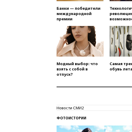
Банки — победители
Технологи
международной
революция
премии
возможно
Модный выбор: что
Самая тре
взять с собой в
обувь лета
отпуск?
Новости СМИ2
ФОТОИСТОРИИ