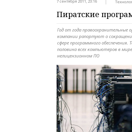
7 сентября 2011, 23:16
Техноло
Пиратские програ
Год от года правоохранительные 
компании рапортуют о сокращени
сфере программного обеспечения. Т
половина всех компьютеров в мир
нелицензионном ПО