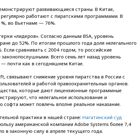
«взрывная» диарея охватила
емонстрируют развивающиеся страны. В Китае,
47 из 50 штатов США
 регулярно работают с пиратскими программами. В
вчера, 20:35
ПВО за 12 часов
1%, во Вьетнаме — 76%.
сбила 200 украинских
беспилотников
терки «лидеров». Согласно данным BSA, уровень
вчера, 20:20
Третий комплект
ране до 52%. По итогам прошлого года доля нелегального
золотых медалей выиграли на
 Если сравнивать с 2004 годом, то российские
ЧЕ российские синхронистки
е законопослушными. Всего семь лет назад уровень
вчера, 20:15
ТАСС: жизни
 — почти как в сегодняшнем Китае.
главы «Уралдронзавода»
после взрыва ничего не
ft, связывают снижение уровня пиратства в России с
угрожает
льзователей и работой правоохранительных органов.
вчера, 20:08
По всей Грузии
щества, которые дают лицензионные программные
снова отключилось
нстрируют, что нелегальное использование и
электричество
 софта может повлечь вполне реальное наказание.
вчера, 20:00
Зеленский связал
дефицит ракет с попыткой
ельной практики в нашей стране:
Нагатинский суд
Запада принудить Киев к
пользу американской компании Adobe Systems более 7,4
уступкам
ло в законную силу в апреле текущего года.
вчера, 19:45
Памфилова: ЦИК