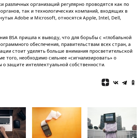
примет беспрецедентные
и различных организаций регулярно проводятся как по
меры безопасности во время
органов, так и технологических компаний, входящих в
выборов
тых Adobe и Microsoft, относятся Apple, Intel, Dell,
вчера, 19:35
Памфилова
сообщила об омоложении
партийных списков на выборах
ния BSA пришла к выводу, что для борьбы с «глобальной
в Госдуму
ограммного обеспечения, правительствам всех стран, а
вчера, 19:25
Путин
ации стоит уделять больше внимания просветительской
прокомментировал первый
ме того, необходимо сильнее «сигнализировать» о
номер «Единой России» в
 о защите интеллектуальной собственности.
бюллетене
вчера, 19:15
Путин обсудил с
Памфиловой подготовку к
единому дню голосования
вчера, 18:56
Wildberries
отрицает перенос основной
логистики за пределы России
вчера, 18:45
Крупнейший
склад маркетплейса Rozetka
сгорел под Киевом
вчера, 18:35
Джаред Лето