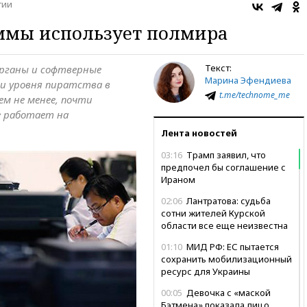
гии
ммы использует полмира
Текст:
органы и софтверные
Марина Эфендиева
и уровня пиратства в
t.me/technome_me
ем не менее, почти
е работает на
Лента новостей
03:16
Трамп заявил, что
предпочел бы соглашение с
Ираном
02:06
Лантратова: судьба
сотни жителей Курской
области все еще неизвестна
01:10
МИД РФ: ЕС пытается
сохранить мобилизационный
ресурс для Украины
00:05
Девочка с «маской
Бэтмена» показала лицо