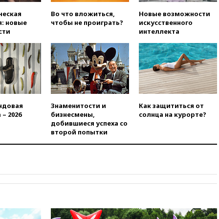
лишился роли в фильме
ческая
Во что вложиться,
Новые возможности
Барри Левинсона на фоне
: новые
чтобы не проиграть?
искусственного
обвинений в насилии
сти
интеллекта
вчера, 18:28
Выборы ректора
ГИТИСа перенесены на «после
1 ноября»
вчера, 18:15
Путин указал на
нехватку врачей в
Белгородской области
вчера, 17:58
ЕС отменил
ндовая
Знаменитости и
Как защититься от
временную защиту для
 – 2026
бизнесмены,
солнца на курорте?
военнообязанных украинцев
добившиеся успеха со
второй попытки
вчера, 17:45
Шуваев сообщил
об учащении атак ВСУ на
Белгородскую область
вчера, 17:35
Шуваев за два с
половиной месяца посетил
все округа Белгородской
области
вчера, 17:25
Путин встретился