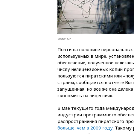
Фото: AP
Почти на половине персональных
используемых в мире, установле
обеспечение, полученное нелегал
числу нелицензионных копий про
пользуются пиратскими или «пол
страны, сообщается в отчете Busin
запущенная, но все же она далек
экономить на лицензиях.
В мае текущего года международ
индустрии программного обеспеч
распространения пиратского про
больше, чем в 2009 году
. Такому