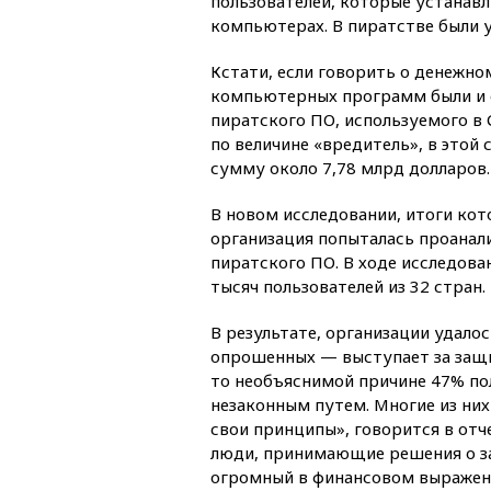
пользователей, которые устанав
компьютерах. В пиратстве были 
Кстати, если говорить о денежн
компьютерных программ были и 
пиратского ПО, используемого в 
по величине «вредитель», в это
сумму около 7,78 млрд долларов.
В новом исследовании, итоги кот
организация попыталась проанал
пиратского ПО. В ходе исследова
тысяч пользователей из 32 стран
В результате, организации удало
опрошенных — выступает за защи
то необъяснимой причине 47% по
незаконным путем. Многие из ни
свои принципы», говорится в отч
люди, принимающие решения о за
огромный в финансовом выражен