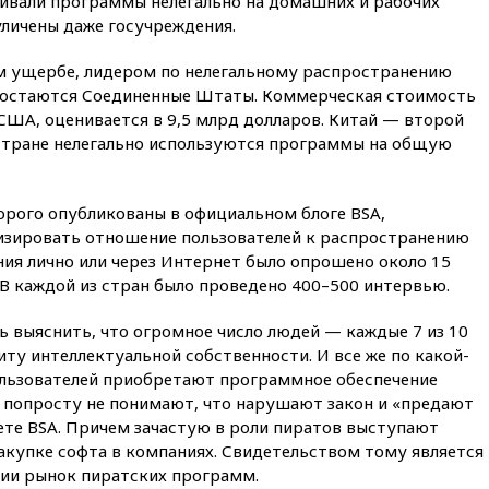
ливали программы нелегально на домашних и рабочих
выросли нефтегазовые
уличены даже госучреждения.
доходы российского бюджета
вчера, 22:15
Аксаков: ЦБ
ом ущербе, лидером по нелегальному распространению
согласовал первый стандарт
остаются Соединенные Штаты. Коммерческая стоимость
исламского банкинга
США, оценивается в 9,5 млрд долларов. Китай — второй
вчера, 21:43
Организаторы
й стране нелегально используются программы на общую
«Интервидения»
подтвердили, что конкурс
пройдет в Саудовской Аравии
орого опубликованы в официальном блоге BSA,
вчера, 21:35
Машков: в РФ
изировать отношение пользователей к распространению
подготовили концепцию
ния лично или через Интернет было опрошено около 15
развития театрального
. В каждой из стран было проведено 400–500 интервью.
искусства до 2035 года
вчера, 21:21
Правительство
сь выяснить, что огромное число людей — каждые 7 из 10
РФ разрешило продажу
ту интеллектуальной собственности. И все же по какой-
бензина старых
экологических классов
льзователей приобретают программное обеспечение
х попросту не понимают, что нарушают закон и «предают
вчера, 21:15
Путин обсудил с
ете BSA. Причем зачастую в роли пиратов выступают
Машковым 150-летие Союза
купке софта в компаниях. Свидетельством тому является
театральных деятелей
ии рынок пиратских программ.
вчера, 20:47
Newsweek: