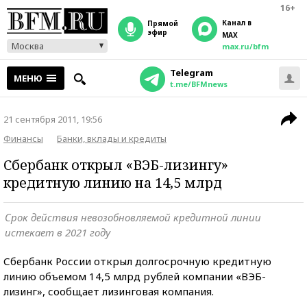
16+
Канал в
прямой
эфир
MAX
Москва
max.ru/bfm
Telegram
МЕНЮ
t.me/BFMnews
21 сентября 2011, 19:56
Финансы
Банки, вклады и кредиты
Сбербанк открыл «ВЭБ-лизингу»
кредитную линию на 14,5 млрд
Срок действия невозобновляемой кредитной линии
истекает в 2021 году
Сбербанк России открыл долгосрочную кредитную
линию объемом 14,5 млрд рублей компании «ВЭБ-
лизинг», сообщает лизинговая компания.