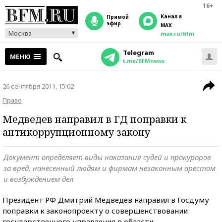
16+
Канал в
прямой
эфир
MAX
Москва
max.ru/bfm
Telegram
МЕНЮ
t.me/BFMnews
26 сентября 2011, 15:02
Право
Медведев направил в ГД поправки к
антикоррупционному закону
Документ определяет виды наказания судей и прокуроров
за вред, нанесенный людям и фирмам незаконным арестом
и возбуждением дел
Президент РФ Дмитрий Медведев направил в Госдуму
поправки к законопроекту о совершенствовании
государственного управления в области