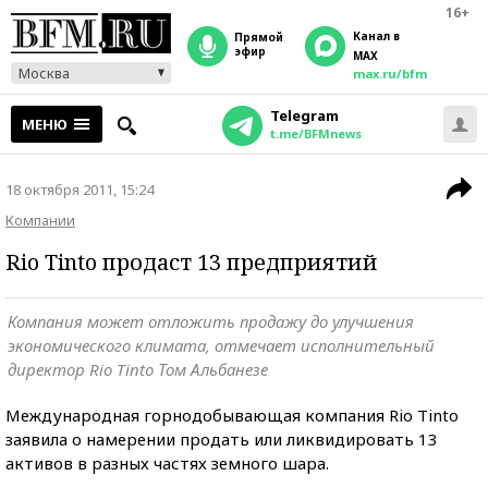
16+
Канал в
прямой
эфир
MAX
Москва
max.ru/bfm
Telegram
МЕНЮ
t.me/BFMnews
18 октября 2011, 15:24
Компании
Rio Tinto продаст 13 предприятий
Компания может отложить продажу до улучшения
экономического климата, отмечает исполнительный
директор Rio Tinto Том Альбанезе
Международная горнодобывающая компания Rio Tinto
заявила о намерении продать или ликвидировать 13
активов в разных частях земного шара.