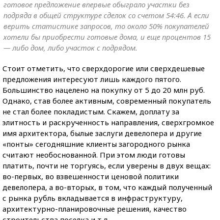
готовое предложение впервые обыграло участки без
подряда в общей структуре сделок со счетом 54:46. А если
верить статистике запросов, то около 50% покупателей
хотели бы приобрести готовые дома, и еще процентов 15
— либо дом, либо участок с подрядом.
Стоит отметить, что сверхдорогие или сверхдешевые
предложения интересуют лишь каждого пятого.
Большинство нацелено на покупку от 5 до 20 млн руб.
Однако, став более активным, современный покупатель
не стал более покладистым. Скажем, доплату за
элитность и раскрученность направления, сверхгромкое
имя архитектора, былые заслуги девелопера и другие
«понты» сегодняшние клиенты загородного рынка
считают необоснованной. При этом люди готовы
платить, почти не торгуясь, если уверены в двух вещах:
во-первых, во взвешенности ценовой политики
девелопера, а во-вторых, в том, что каждый полученный
с рынка рубль вкладывается в инфраструктуру,
архитектурно-планировочные решения, качество
строительства поселка и т.д.