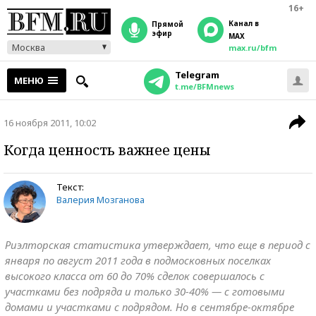
16+
Канал в
прямой
эфир
MAX
Москва
max.ru/bfm
Telegram
МЕНЮ
t.me/BFMnews
16 ноября 2011, 10:02
Когда ценность важнее цены
Текст:
Валерия Мозганова
Риэлторская статистика утверждает, что еще в период с
января по август 2011 года в подмосковных поселках
высокого класса от 60 до 70% сделок совершалось с
участками без подряда и только 30-40% — с готовыми
домами и участками с подрядом. Но в сентябре-октябре