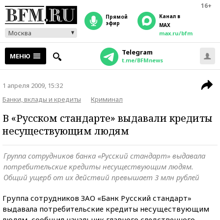
16+
Канал в
прямой
эфир
MAX
Москва
max.ru/bfm
Telegram
МЕНЮ
t.me/BFMnews
1 апреля 2009, 15:32
Банки, вклады и кредиты
Криминал
В «Русском стандарте» выдавали кредиты
несуществующим людям
Группа сотрудников банка «Русский стандарт» выдавала
потребительские кредиты несуществующим людям.
Общий ущерб от их действий превышает 3 млн рублей
Группа сотрудников ЗАО «Банк Русский стандарт»
выдавала потребительские кредиты несуществующим
людям, сообщил начальник главного следственного