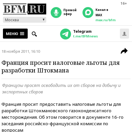
16+
Канал в
прямой
эфир
MAX
Москва
max.ru/bfm
Telegram
МЕНЮ
t.me/BFMnews
18 ноября 2011, 16:10
Франция просит налоговые льготы для
разработки Штокмана
Французы просят освободить их от сборов на добычу и
экспортных сборов
Франция просит предоставить налоговые льготы для
разработки Штокмановского газоконденсатного
месторождения. Об этом говорится в документе 16-го
заседания российско-французской комиссии по
вопросам