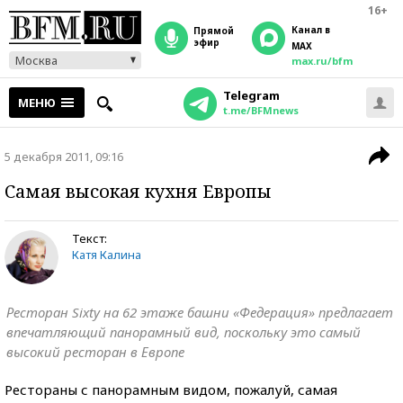
16+
Канал в
прямой
эфир
MAX
Москва
max.ru/bfm
Telegram
МЕНЮ
t.me/BFMnews
5 декабря 2011, 09:16
Самая высокая кухня Европы
Текст:
Катя Калина
Ресторан Sixty на 62 этаже башни «Федерация» предлагает
впечатляющий панорамный вид, поскольку это самый
высокий ресторан в Европе
Рестораны с панорамным видом, пожалуй, самая