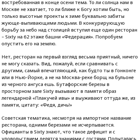
востребованная в конце осени тема. То ли солнца нам в
Москве не хватает, то ли ближе к Богу хотим быть, но
только высотные проекты к зиме буквально забиты
жующе-выпивающими людьми. В конкурирующую
борьбу за небо над столицей вступил еще один ресторан
– Sixty на 62 этаже башни «Федерация». Попробуем
опустить его на землю.
Нет, ресторан на первый взгляд весьма приятный, ничего
не могу сказать. Вид, пожалуй, если сравнивать с
другими, самый впечатляющий, как будто ты в Гонконге
или в Нью-Йорке, а не на Москва-реке борщ на бульоне
из черного ангуса ешь. Бутафорские березы в
просторном зале Sixty вызывают в памяти образ
легендарной «Плакучей ивы» и выуживают оттуда же, из
памяти, цитату: «Федя, дичь!»
Советская тематика, несмотря на импортное название
ресторана, одними березами не исчерпывается.
Официанты в Sixty знают, что такое дефицит и с
удовольствием делятся знаниями с гостями. Попыталась