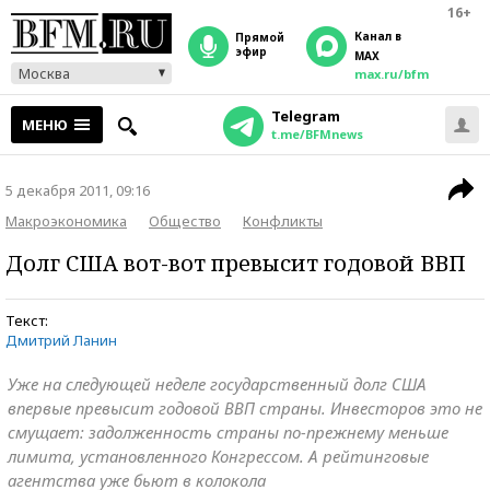
16+
Канал в
прямой
эфир
MAX
Москва
max.ru/bfm
Telegram
МЕНЮ
t.me/BFMnews
5 декабря 2011, 09:16
Макроэкономика
Общество
Конфликты
Долг США вот-вот превысит годовой ВВП
Текст:
Дмитрий Ланин
Уже на следующей неделе государственный долг США
впервые превысит годовой ВВП страны. Инвесторов это не
смущает: задолженность страны по-прежнему меньше
лимита, установленного Конгрессом. А рейтинговые
агентства уже бьют в колокола