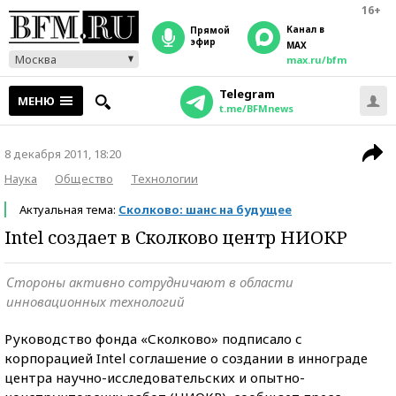
16+
Канал в
прямой
эфир
MAX
Москва
max.ru/bfm
Telegram
МЕНЮ
t.me/BFMnews
8 декабря 2011, 18:20
Наука
Общество
Технологии
Актуальная тема:
Сколково: шанс на будущее
Intel создает в Сколково центр НИОКР
Стороны активно сотрудничают в области
инновационных технологий
Руководство фонда «Сколково» подписало с
корпорацией Intel соглашение о создании в иннограде
центра научно-исследовательских и опытно-