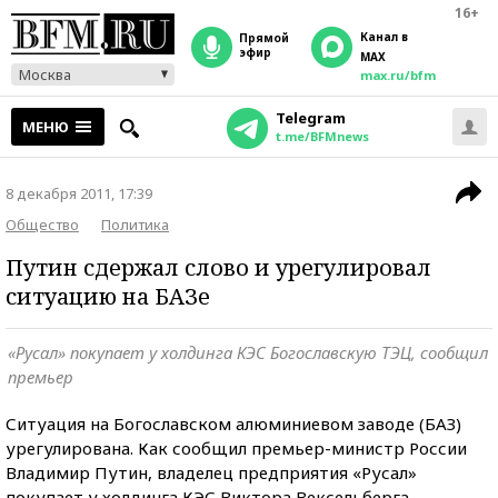
16+
Канал в
прямой
эфир
MAX
Москва
max.ru/bfm
Telegram
МЕНЮ
t.me/BFMnews
8 декабря 2011, 17:39
Общество
Политика
Путин сдержал слово и урегулировал
ситуацию на БАЗе
«Русал» покупает у холдинга КЭС Богославскую ТЭЦ, сообщил
премьер
Ситуация на Богославском алюминиевом заводе (БАЗ)
урегулирована. Как сообщил премьер-министр России
Владимир Путин, владелец предприятия «Русал»
покупает у холдинга КЭС Виктора Вексельберга