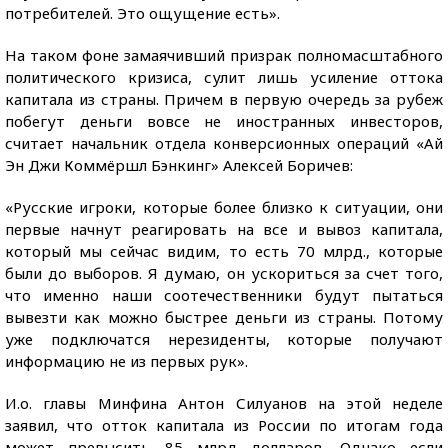
потребителей. Это ощущение есть».
На таком фоне замаячивший призрак полномасштабного
политического кризиса, сулит лишь усиление оттока
капитала из страны. Причем в первую очередь за рубеж
побегут деньги вовсе не иностранных инвесторов,
считает начальник отдела конверсионных операций «Ай
Эн Джи Коммёршл Бэнкинг» Алексей Боричев:
«Русские игроки, которые более близко к ситуации, они
первые начнут реагировать на все и вывоз капитала,
который мы сейчас видим, то есть 70 млрд., которые
были до выборов. Я думаю, он ускориться за счет того,
что именно наши соотечественники будут пытаться
вывезти как можно быстрее деньги из страны. Потому
уже подключатся нерезиденты, которые получают
информацию не из первых рук».
И.о. главы Минфина Антон Силуанов на этой неделе
заявил, что отток капитала из России по итогам года
может превысить 85 млрд долларов. Однако если