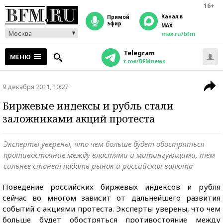
16+
Канал в
прямой
эфир
MAX
Москва
max.ru/bfm
Telegram
МЕНЮ
t.me/BFMnews
9 декабря 2011, 10:27
Биржевые индексы и рубль стали
заложниками акций протеста
Эксперты уверены, что чем больше будет обостряться
противостояние между властями и митингующими, тем
сильнее станет падать рынок и российская валюта
Поведение российских биржевых индексов и рубля
сейчас во многом зависит от дальнейшего развития
событий с акциями протеста. Эксперты уверены, что чем
больше будет обостряться противостояние между