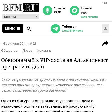
16+
Канал в
прямой
эфир
MAX
Москва
max.ru/bfm
Telegram
МЕНЮ
t.me/BFMnews
14 декабря 2011, 16:22
Общество
Право
Криминал
Обвиняемый в VIP-охоте на Алтае просит
прекратить дело
Один из фигурантов громкого дела о незаконной охоте на
архаров просит прекратить уголовное преследование в
связи с истечением срока давности
Один из фигурантов громкого уголовного дела о
незаконной охоте на занесенных в Красную книгу
архаров в горах Алтая Николай Капранов просит