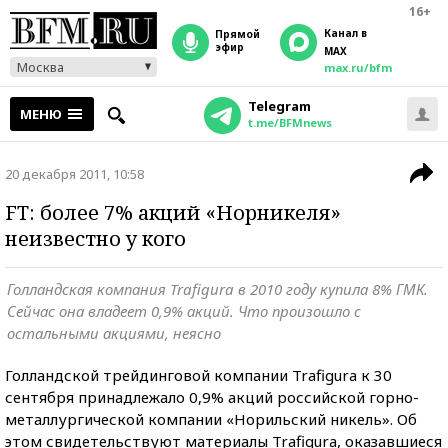
16+
Канал в
прямой
эфир
MAX
Москва
max.ru/bfm
Telegram
МЕНЮ
t.me/BFMnews
20 декабря 2011, 10:58
FT: более 7% акций «Норникеля»
неизвестно у кого
Голландская компания Trafigura в 2010 году купила 8% ГМК.
Сейчас она владеет 0,9% акций. Что произошло с
остальными акциями, неясно
Голландской трейдинговой компании Trafigura к 30
сентября принадлежало 0,9% акций российской горно-
металлургической компании «Норильский никель». Об
этом свидетельствуют материалы Trafigura, оказавшиеся