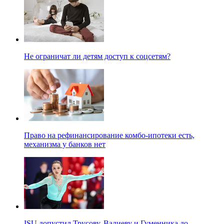
Не ограничат ли детям доступ к соцсетям?
Право на рефинансирование комбо-ипотеки есть,
механизма у банков нет
ISU допустил Трусову, Валиеву и Гуменника до