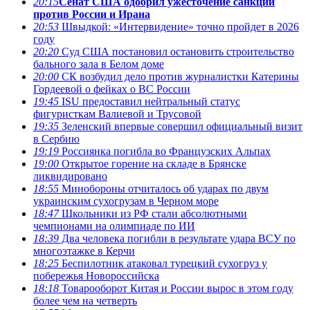
20:15
Сенат США одобрил ужесточение санкций
против России и Ирана
20:53
Швыдкой: «Интервидение» точно пройдет в 2026
году
20:20
Суд США постановил остановить строительство
бального зала в Белом доме
20:00
СК возбудил дело против журналистки Катерины
Гордеевой о фейках о ВС России
19:45
ISU предоставил нейтральный статус
фигуристкам Валиевой и Трусовой
19:35
Зеленский впервые совершил официальный визит
в Сербию
19:19
Россиянка погибла во Французских Альпах
19:00
Открытое горение на складе в Брянске
ликвидировано
18:55
Минобороны отчиталось об ударах по двум
украинским сухогрузам в Черном море
18:47
Школьники из РФ стали абсолютными
чемпионами на олимпиаде по ИИ
18:39
Два человека погибли в результате удара ВСУ по
многоэтажке в Керчи
18:25
Беспилотник атаковал турецкий сухогруз у
побережья Новороссийска
18:18
Товарооборот Китая и России вырос в этом году
более чем на четверть