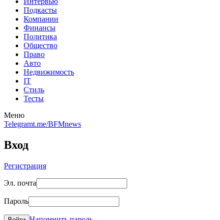
Интервью
Подкасты
Компании
Финансы
Политика
Общество
Право
Авто
Недвижимость
IT
Стиль
Тесты
Меню
Telegram
t.me/BFMnews
Вход
Регистрация
Эл. почта
Пароль
Напомнить пароль
Войти