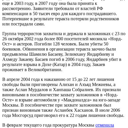
еще в 2003 году, в 2007 году она была принята к
рассмотрению. Заявители требовали от властей РФ
компенсации в 50 тысяч евро для каждого пострадавшего.
Потерпевшие в результате теракта потеряли родственников
или пострадали сами.
Группа террористов захватила и держала в заложниках с 23 по
26 октября 2002 года более 800 посетителей мюзикла «Норд-
Ост» и актеров. Погибли 128 человек. Были убиты 50
боевиков. Обвинения в организации теракта заочно были
предъявлены Шамилю Басаеву, Зелимхану Яндарбиеву и
Ахмеду Закаеву. Басаев погиб в 2006 году, Яндарбиев убит в
результате взрыва в Дохе (Катар) в 2004 году, Закаев
проживает в Великобритании.
В апреле 2004 года к наказанию от 15 до 22 лет лишения
свободы были приговорены Алихан и Ахъяд Межиевы, а
также Аслан Мурдалов и Ханпаша Собралиев. Их признали
виновными в пособничестве захвату заложников в «Норд-
Осте» и взрыве автомобиля у «Макдоналдса» на юго-западе
Москвы. В пособничестве при захвате заложников был
признан виновным также Асланбек Хасханов. В июле 2006
года Мосгорсуд приговорил его к 22 годам лишения свободы.
В феврале текущего года прокуратура Москвы
отменила