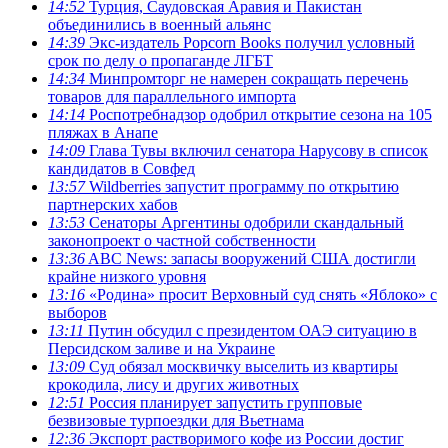
14:52
Турция, Саудовская Аравия и Пакистан
объединились в военный альянс
14:39
Экс-издатель Popcorn Books получил условный
срок по делу о пропаганде ЛГБТ
14:34
Минпромторг не намерен сокращать перечень
товаров для параллельного импорта
14:14
Роспотребнадзор одобрил открытие сезона на 105
пляжах в Анапе
14:09
Глава Тувы включил сенатора Нарусову в список
кандидатов в Совфед
13:57
Wildberries запустит программу по открытию
партнерских хабов
13:53
Сенаторы Аргентины одобрили скандальный
законопроект о частной собственности
13:36
ABC News: запасы вооружений США достигли
крайне низкого уровня
13:16
«Родина» просит Верховный суд снять «Яблоко» с
выборов
13:11
Путин обсудил с президентом ОАЭ ситуацию в
Персидском заливе и на Украине
13:09
Суд обязал москвичку выселить из квартиры
крокодила, лису и других животных
12:51
Россия планирует запустить групповые
безвизовые турпоездки для Вьетнама
12:36
Экспорт растворимого кофе из России достиг