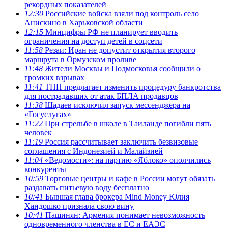
рекордных показателей
12:30
Российские войска взяли под контроль село
Анискино в Харьковской области
12:15
Минцифры РФ не планирует вводить
ограничения на доступ детей в соцсети
11:58
Резаи: Иран не допустит открытия второго
маршрута в Ормузском проливе
11:48
Жители Москвы и Подмосковья сообщили о
громких взрывах
11:41
ТПП предлагает изменить процедуру банкротства
для пострадавших от атак БПЛА продавцов
11:38
Шадаев исключил запуск мессенджера на
«Госуслугах»
11:22
При стрельбе в школе в Таиланде погибли пять
человек
11:19
Россия рассчитывает заключить безвизовые
соглашения с Индонезией и Малайзией
11:04
«Ведомости»: на партию «Яблоко» ополчились
конкуренты
10:59
Торговые центры и кафе в России могут обязать
раздавать питьевую воду бесплатно
10:41
Бывшая глава брокера Mind Money Юлия
Хандошко признала свою вину
10:41
Пашинян: Армения понимает невозможность
одновременного членства в ЕС и ЕАЭС