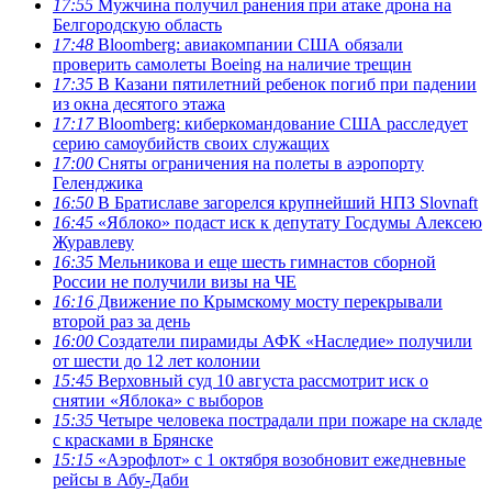
17:55
Мужчина получил ранения при атаке дрона на
Белгородскую область
17:48
Bloomberg: авиакомпании США обязали
проверить самолеты Boeing на наличие трещин
17:35
В Казани пятилетний ребенок погиб при падении
из окна десятого этажа
17:17
Bloomberg: киберкомандование США расследует
серию самоубийств своих служащих
17:00
Сняты ограничения на полеты в аэропорту
Геленджика
16:50
В Братиславе загорелся крупнейший НПЗ Slovnaft
16:45
«Яблоко» подаст иск к депутату Госдумы Алексею
Журавлеву
16:35
Мельникова и еще шесть гимнастов сборной
России не получили визы на ЧЕ
16:16
Движение по Крымскому мосту перекрывали
второй раз за день
16:00
Создатели пирамиды АФК «Наследие» получили
от шести до 12 лет колонии
15:45
Верховный суд 10 августа рассмотрит иск о
снятии «Яблока» с выборов
15:35
Четыре человека пострадали при пожаре на складе
с красками в Брянске
15:15
«Аэрофлот» с 1 октября возобновит ежедневные
рейсы в Абу-Даби