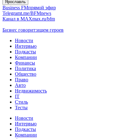
Ярославль
Business FM
прямой эфир
Telegram
t.me/BFMnews
Канал в MAX
max.ru/bfm
Бизнес говорит:
ищем героев
Новости
Интервью
Подкасты
Компании
Финансы
Политика
Общество
Право
Авто
Недвижимость
IT
Стиль
Тесты
Новости
Интервью
Подкасты
Компании