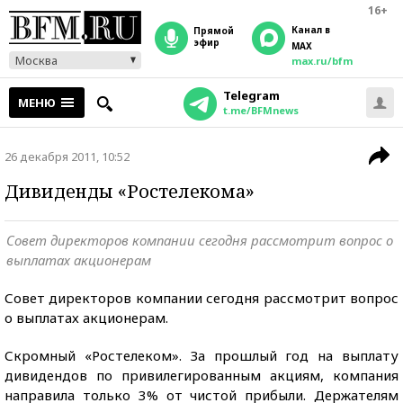
16+
Канал в
прямой
эфир
MAX
Москва
max.ru/bfm
Telegram
МЕНЮ
t.me/BFMnews
26 декабря 2011, 10:52
Дивиденды «Ростелекома»
Совет директоров компании сегодня рассмотрит вопрос о
выплатах акционерам
Совет директоров компании сегодня рассмотрит вопрос
о выплатах акционерам.
Скромный «Ростелеком». За прошлый год на выплату
дивидендов по привилегированным акциям, компания
направила только 3% от чистой прибыли. Держателям