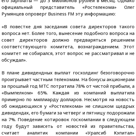
его зарплаты — до 3 миллионов рублей в месяц. Однако
официальный представитель «Ростелекома» Олег
Румянцев опроверг Business FM эту информацию:
«В повестке дня заседания совета директоров такого
вопроса нет. Более того, вынесение подобного вопроса на
совет директоров должно предваряться решением
соответствующего комитета, вознаграждением. Этот
комитет не собирался, этот вопрос не рассматривал и не
обсуждал».
В плане дивидендных выплат госхолдинг безоговорочно
проигрывает частным телекомам. На бонусы акционерам
за прошлый год МТС потратила 78% от чистой прибыли, а
«Вымпелком» 65%. Каждая из компаний выплатила
примерно по миллиарду долларов. Несмотря на новость
об ожидающихся у «Ростелекома» не слишком щедрых
дивидендах, его бумаги за четверг и пятницу подорожали
на 7%. Поведение котировок госкомпании в следующем
году будут зависеть от новостей из правительства,
считает аналитик компании «Уралсиб Кэпитал»