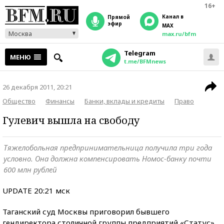
16+
Канал в
прямой
эфир
MAX
Москва
max.ru/bfm
Telegram
МЕНЮ
t.me/BFMnews
26 декабря 2011, 20:21
Общество
Финансы
Банки, вклады и кредиты
Право
Гулевич вышла на свободу
Тяжелобольная предпринимательница получила три года
условно. Она должна компенсировать Номос-банку почти
600 млн рублей
UPDATE 20:21 мск
Таганский суд Москвы приговорил бывшего
гендиректора столичной группы предприятий «Статус»