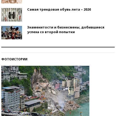
Самая трендовая обувь лета – 2026
Знаменитости и бизнесмены, добившиеся
успеха со второй попытки
Как защититься от солнца на курорте?
ФОТОИСТОРИИ
Кто изобрел средства связи?