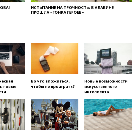
вчера, 17:58
ЕС отменил
ЛОВА!
ИСПЫТАНИЕ НА ПРОЧНОСТЬ: В АЛАБИНЕ
временную защиту для
ПРОШЛА «ГОНКА ГЕРОЕВ»
военнообязанных украинцев
вчера, 17:45
Шуваев сообщил
об учащении атак ВСУ на
Белгородскую область
вчера, 17:35
Шуваев за два с
половиной месяца посетил
все округа Белгородской
области
вчера, 17:25
Путин встретился
с врио губернатора
Белгородской области
ческая
Во что вложиться,
Новые возможности
Шуваевым
: новые
чтобы не проиграть?
искусственного
сти
интеллекта
вчера, 17:20
«Ведомости»:
начальник тыла Санчик не
справился с возросшими
объемами работ
вчера, 17:15
В аэропорту Сочи
введен план «Ковер»