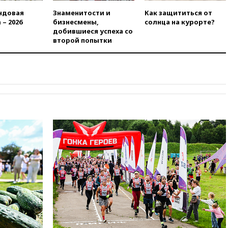
бюллетене
ндовая
Знаменитости и
Как защититься от
 – 2026
бизнесмены,
солнца на курорте?
вчера, 19:15
Путин обсудил с
добившиеся успеха со
Памфиловой подготовку к
второй попытки
единому дню голосования
вчера, 18:56
Wildberries
отрицает перенос основной
логистики за пределы России
вчера, 18:45
Крупнейший
склад маркетплейса Rozetka
сгорел под Киевом
вчера, 18:35
Джаред Лето
лишился роли в фильме
Барри Левинсона на фоне
обвинений в насилии
вчера, 18:28
Выборы ректора
ГИТИСа перенесены на «после
1 ноября»
вчера, 18:15
Путин указал на
нехватку врачей в
Белгородской области