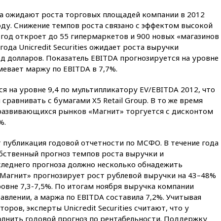
вчера, 21:35
Машков: в РФ
а ожидают роста торговых площадей компании в 2012
подготовили концепцию
развития театрального
оду. Снижение темпов роста связано с эффектом высокой
искусства до 2035 года
а год откроет до 55 гипермаркетов и 900 новых «магазинов
года Unicredit Securities ожидает роста выручки
вчера, 21:21
Правительство
РФ разрешило продажу
д долларов. Показатель EBITDA прогнозируется на уровне
бензина старых
мевает маржу по EBITDA в 7,7%.
экологических классов
я на уровне 9,4 по мультипликатору EV/EBITDA 2012, что
вчера, 21:15
Путин обсудил с
Машковым 150-летие Союза
сравнивать с бумагами X5 Retail Group. В то же время
театральных деятелей
 развивающихся рынков «Магнит» торгуется с дисконтом
%.
вчера, 20:47
Newsweek:
«взрывная» диарея охватила
47 из 50 штатов США
 публикация годовой отчетности по МСФО. В течение года
обственный прогноз темпов роста выручки и
вчера, 20:35
ПВО за 12 часов
следнего прогноза должно несколько обнадежить
сбила 200 украинских
беспилотников
«Магнит» прогнозирует рост рублевой выручки на 43–48%
овне 7,3-7,5%. По итогам ноября выручка компании
вчера, 20:20
Третий комплект
авлении, а маржа по EBITDA составила 7,2%. Учитывая
золотых медалей выиграли на
ЧЕ российские синхронистки
оров, эксперты Unicredit Securities считают, что у
лнить годовой прогноз по рентабельности. Поддержку