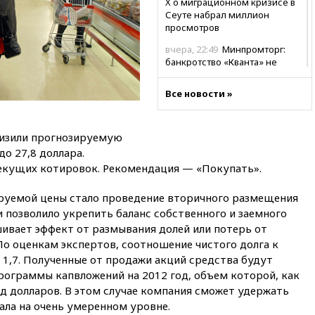
X о миграционном кризисе в
Сеуте набрал миллион
просмотров
вчера, 22:49
Минпромторг:
банкротство «Кванта» не
означает прекращения
производства телевизоров в
Все новости »
РФ
вчера, 22:35
Семь грузовых
вагонов сошли с рельсов в
онизили прогнозируемую
Оренбургской области
о 27,8 доллара.
екущих котировок. Рекомендация — «Покупать».
вчера, 22:22
Минфин: в июле
выросли нефтегазовые
доходы российского бюджета
руемой цены стало проведение вторичного размещения
 позволило укрепить баланс собственного и заемного
вчера, 22:15
Аксаков: ЦБ
шивает эффект от размывания долей или потерь от
согласовал первый стандарт
исламского банкинга
о оценкам экспертов, соотношение чистого долга к
 1,7. Полученные от продажи акций средства будут
вчера, 21:43
Организаторы
рограммы капвложений на 2012 год, объем которой, как
«Интервидения»
подтвердили, что конкурс
рд долларов. В этом случае компания сможет удержать
пройдет в Саудовской Аравии
ала на очень умеренном уровне.