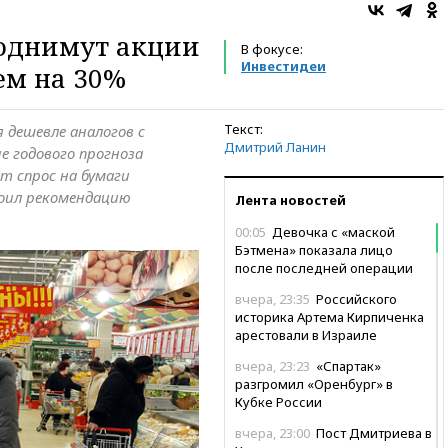
однимут акции
В фокусе:
Инвестидеи
ем на 30%
Текст:
дешевле аналогов с
Дмитрий Ланин
е годового прогноза
т спрос на бумаги
своил рекомендацию
Лента новостей
00:05
Девочка с «маской
Бэтмена» показала лицо
после последней операции
вчера, 23:35
Российского
историка Артема Кирпиченка
арестовали в Израиле
вчера, 23:23
«Спартак»
разгромил «Оренбург» в
Кубке России
вчера, 23:00
Пост Дмитриева в