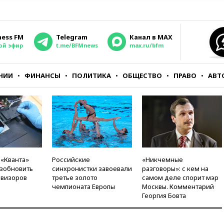
ness FM
Telegram
Канал в MAX
ой эфир
t.me/BFMnews
max.ru/bfm
НИИ
ФИНАНСЫ
ПОЛИТИКА
ОБЩЕСТВО
ПРАВО
АВТ
 «Кванта»
Российские
«Никчемные
зобновить
синхронистки завоевали
разговоры»: с кем на
евизоров
третье золото
самом деле спорит мэр
чемпионата Европы
Москвы. Комментарий
Георгия Бовта