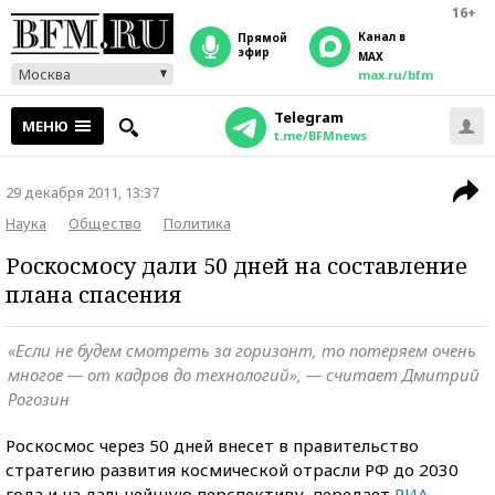
16+
Канал в
прямой
эфир
MAX
Москва
max.ru/bfm
Telegram
МЕНЮ
t.me/BFMnews
29 декабря 2011, 13:37
Наука
Общество
Политика
Роскосмосу дали 50 дней на составление
плана спасения
«Если не будем смотреть за горизонт, то потеряем очень
многое — от кадров до технологий», — считает Дмитрий
Рогозин
Роскосмос через 50 дней внесет в правительство
стратегию развития космической отрасли РФ до 2030
года и на дальнейшую перспективу, передает
РИА