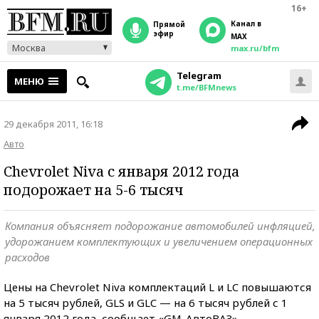
16+
Канал в
прямой
эфир
MAX
Москва
max.ru/bfm
Telegram
МЕНЮ
t.me/BFMnews
29 декабря 2011, 16:18
Авто
Chevrolet Niva с января 2012 года
подорожает на 5-6 тысяч
Компания объясняет подорожание автомобилей инфляцией,
удорожанием комплектующих и увеличением операционных
расходов
Цены на Chevrolet Niva комплектаций L и LC повышаются
на 5 тысяч рублей, GLS и GLC — на 6 тысяч рублей с 1
января 2012 года, сообщает «GM-АвтоВАЗ».