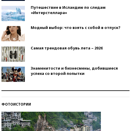
Путешествие в Исландию по следам
«Интерстеллара»
Модный выбор: что взять с собой в отпуск?
Самая трендовая обувь лета – 2026
Знаменитости и бизнесмены, добившиеся
успеха со второй попытки
Как защититься от солнца на курорте?
ФОТОИСТОРИИ
Кто изобрел средства связи?