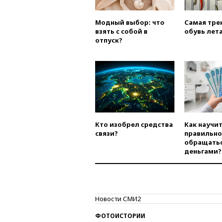
Модный выбор: что
Самая тре
взять с собой в
обувь лета
отпуск?
Кто изобрел средства
Как научи
связи?
правильно
обращатьс
деньгами?
Новости СМИ2
ФОТОИСТОРИИ