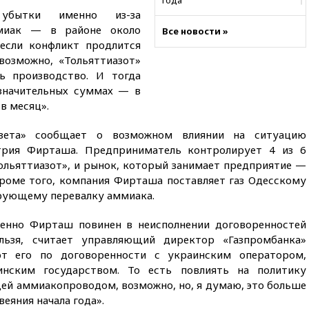
года
убытки именно из-за
19:15
Жуковский и аэропорт
ммиак — в районе около
Все новости »
Геленджика возобновили
 если конфликт продлится
работу
возможно, «Тольяттиазот»
19:00
Путин уточнил порядок
ь производство. И тогда
присвоения воинских званий
 значительных суммах — в
добровольцам
в месяц».
18:50
Euractiv: восток
Финляндии приходит в упадок
азета» сообщает о возможном влиянии на ситуацию
без российских туристов
трия Фирташа. Предприниматель контролирует 4 из 6
18:35
В Жуковском и
Тольяттиазот», и рынок, который занимает предприятие —
аэропорту Геленджика
Кроме того, компания Фирташа поставляет газ Одесскому
введены ограничения
рующему перевалку аммиака.
18:21
Зюганов присоединился
к критике «Яблока»
менно Фирташ повинен в неисполнении договоренностей
льзя, считает управляющий директор «Газпромбанка»
18:15
Четыре человека
пострадали при атаках ВСУ на
ют его по договоренности с украинским оператором,
Белгородскую область
инским государством. То есть повлиять на политику
ей аммиакопроводом, возможно, но, я думаю, это больше
18:00
Совет мира выбрал
подрядчика для
еяния начала года».