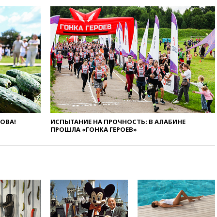
14:49
Пентагон озаботился
критикой Трампа по поводу
дефицита боеприпасов
14:40
В Германии задержан
украинец за шпионаж на
оборонном предприятии
14:21
АТОР сообщила о
снижении цен на авиабилеты
в России
14:19
Масштабный сбой
произошел в рунете
ЛОВА!
ИСПЫТАНИЕ НА ПРОЧНОСТЬ: В АЛАБИНЕ
14:14
«Ведомости»: Озон банк
ПРОШЛА «ГОНКА ГЕРОЕВ»
не пострадает от британских
санкций
13:58
Медведев назвал
Японию вассалом США
13:45
В Петербурге достроили
новый тоннель зеленой ветки
метро
13:38
В эфире «Радиостанции