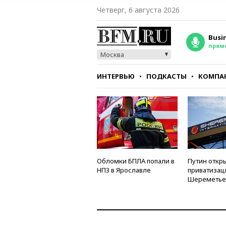
Четверг, 6 августа 2026
Busi
прям
Москва
ИНТЕРВЬЮ
ПОДКАСТЫ
КОМПА
СТИЛЬ
ТЕСТЫ
Обломки БПЛА попали в
Путин откры
НПЗ в Ярославле
приватизац
Шереметье