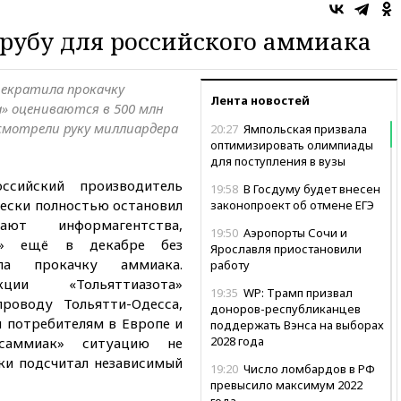
рубу для российского аммиака
екратила прокачку
Лента новостей
» оцениваются в 500 млн
усмотрели руку миллиардера
20:27
Ямпольская призвала
оптимизировать олимпиады
для поступления в вузы
ссийский производитель
19:58
В Госдуму будет внесен
ески полностью остановил
законопроект об отмене ЕГЭ
ают информагентства,
19:50
Аэропорты Сочи и
ак» ещё в декабре без
Ярославля приостановили
ила прокачку аммиака.
работу
ии «Тольяттиазота»
19:35
WP: Трамп призвал
роводу Тольятти-Одесса,
доноров-республиканцев
я потребителям в Европе и
поддержать Вэнса на выборах
2028 года
нсаммиак» ситуацию не
ки подсчитал независимый
19:20
Число ломбардов в РФ
превысило максимум 2022