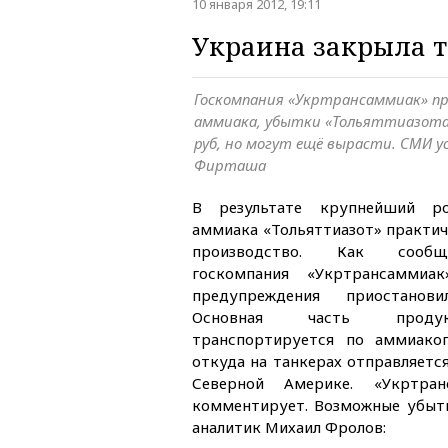
10 января 2012, 19:11
Украина закрыла т
Госкомпания «Укртрансаммиак» пр
аммиака, убытки «Тольяттиазота
руб, но могут ещё вырасти. СМИ 
Фирташа
В результате крупнейший ро
аммиака «Тольяттиазот» практич
производство. Как сообщ
госкомпания «Укртрансамми
предупреждения приостанов
Основная часть продукц
транспортируется по аммиакоп
откуда на танкерах отправляетс
Северной Америке. «Укртра
комментирует. Возможные убыт
аналитик Михаил Фролов: