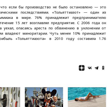
строительства военной базы в
Газе
 что если бы производство не было остановлено — это
гическими последствиями. «Тольяттиазот» — один из
17:50
Миронов призвал снять
«Яблоко» с выборов в Госдуму
аммиака в мире. 76% принадлежит предпринимателю
ечение 15 лет возглавлял предприятие. С 2006 года он
17:45
Правительство получит
а уехал, опасаясь ареста по обвинению в уклонении от
«золотую акцию» в
управлении аэропортом
ами владеют миноритарии. Чуть менее 10% принадлежит
Шереметьево
рибыль «Тольяттиазота» в 2010 году составила 1.76
17:35
Шесть человек
пострадали при ударе ВСУ по
автобусу в Запорожской
области
17:25
В аэропортах Сочи и
Геленджика сняты
ограничения
17:17
Власти РФ помогут
пострадавшему от атак на
склады Wildberries бизнесу
16:55
Экс-директору Popcorn
Books запросили четыре года
условно