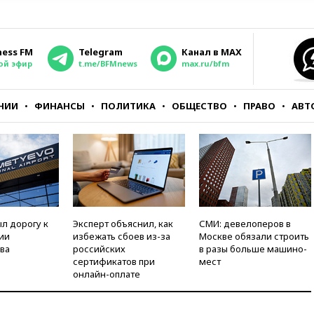
ness FM
Telegram
Канал в MAX
ой эфир
t.me/BFMnews
max.ru/bfm
НИИ
ФИНАНСЫ
ПОЛИТИКА
ОБЩЕСТВО
ПРАВО
АВТ
л дорогу к
Эксперт объяснил, как
СМИ: девелоперов в
ии
избежать сбоев из-за
Москве обязали строить
ва
российских
в разы больше машино-
сертификатов при
мест
онлайн-оплате