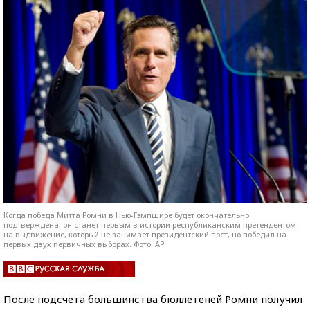
Когда победа Митта Ромни в Нью-Гэмпшире будет окончательно
подтверждена, он станет первым в истории республиканским претендентом
на выдвижение, который не занимает президентский пост, но победил на
первых двух первичных выборах. Фото: AP
После подсчета большинства бюллетеней Ромни получил