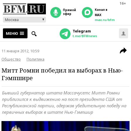
16+
Канал в
прямой
эфир
MAX
Москва
max.ru/bfm
Telegram
МЕНЮ
t.me/BFMnews
11 января 2012, 10:59
Общество
Политика
Митт Ромни победил на выборах в Нью-
Гэмпшире
Бывший губернатор штата Массачусетс Митт Ромни
приблизился к выдвижению на пост президента США от
Республиканской партии, одержав убедительную победу на
первичных выборах в штате Нью-Гэмпшир