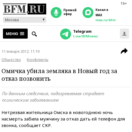
16+
Канал в
прямой
эфир
MAX
Москва
max.ru/bfm
Telegram
МЕНЮ
t.me/BFMnews
11 января 2012, 11:19
Общество
Конфликты
Омичка убила земляка в Новый год за
отказ позвонить
По данным следствия, подозреваемая страдает
психическим заболеванием
Нетрезвая жительница Омска в новогоднюю ночь
насмерть забила мужчину за отказ дать ей телефон для
звонка, сообщает СКР.