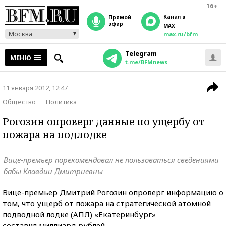
16+
Канал в
прямой
эфир
MAX
Москва
max.ru/bfm
Telegram
МЕНЮ
t.me/BFMnews
11 января 2012, 12:47
Общество
Политика
Рогозин опроверг данные по ущербу от
пожара на подлодке
Вице-премьер порекомендовал не пользоваться сведениями
бабы Клавдии Дмитриевны
Вице-премьер Дмитрий Рогозин опроверг информацию о
том, что ущерб от пожара на стратегической атомной
подводной лодке (АПЛ) «Екатеринбург»
составил миллиард рублей.