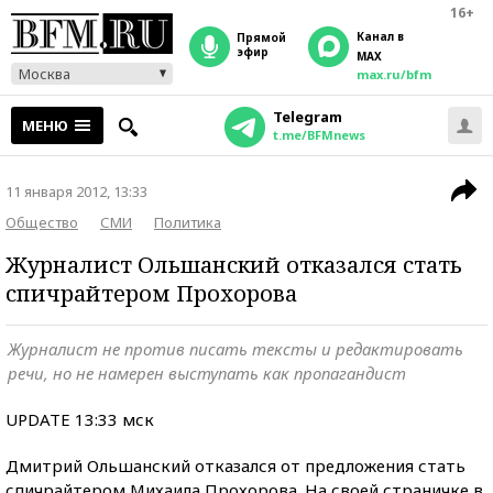
16+
Канал в
прямой
эфир
MAX
Москва
max.ru/bfm
Telegram
МЕНЮ
t.me/BFMnews
11 января 2012, 13:33
Общество
СМИ
Политика
Журналист Ольшанский отказался стать
спичрайтером Прохорова
Журналист не против писать тексты и редактировать
речи, но не намерен выступать как пропагандист
UPDATE 13:33 мск
Дмитрий Ольшанский отказался от предложения стать
спичрайтером Михаила Прохорова. На своей страничке в