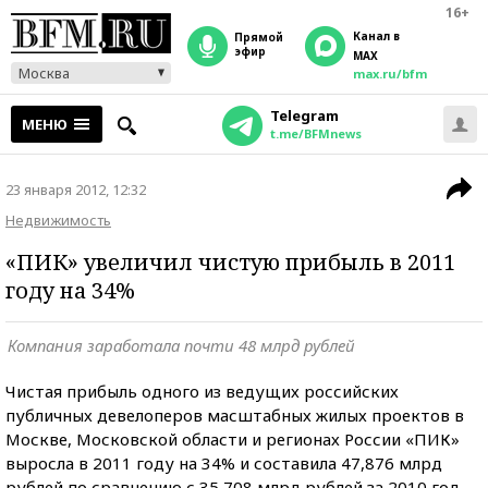
16+
Канал в
прямой
эфир
MAX
Москва
max.ru/bfm
Telegram
МЕНЮ
t.me/BFMnews
23 января 2012, 12:32
Недвижимость
«ПИК» увеличил чистую прибыль в 2011
году на 34%
Компания заработала почти 48 млрд рублей
Чистая прибыль одного из ведущих российских
публичных девелоперов масштабных жилых проектов в
Москве, Московской области и регионах России «ПИК»
выросла в 2011 году на 34% и составила 47,876 млрд
рублей по сравнению с 35,708 млрд рублей за 2010 год,