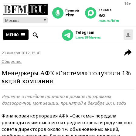
16+
Канал в
прямой
эфир
MAX
Москва
max.ru/bfm
Telegram
МЕНЮ
t.me/BFMnews
23 января 2012, 15:43
Общество
Менеджеры АФК «Система» получили 1%
акций компании
Решение о передаче принято в рамках программы
долгосрочной мотивации, принятой в декабре 2010 года
Финансовая корпорация АФК «Система» передала
руководителям высшего и среднего звена и ряду членов
совета директоров около 1% обыкновенных акций,
сообщает компания. Решение о передаче принято в