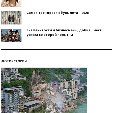
Самая трендовая обувь лета – 2026
Знаменитости и бизнесмены, добившиеся
успеха со второй попытки
Как защититься от солнца на курорте?
ФОТОИСТОРИИ
Кто изобрел средства связи?