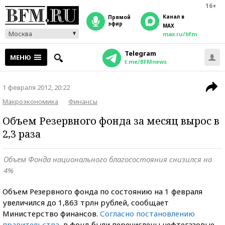
16+
Канал в
прямой
эфир
MAX
Москва
max.ru/bfm
Telegram
МЕНЮ
t.me/BFMnews
1 февраля 2012, 20:22
Макроэкономика
Финансы
Объем Резервного фонда за месяц вырос в
2,3 раза
Объем Фонда национального благосостояния снизился на
4%
Объем Резервного фонда по состоянию на 1 февраля
увеличился до 1,863 трлн рублей, сообщает
Министерство финансов.
Согласно постановлению
правительства
, в фонд были перечислены нефтегазовые