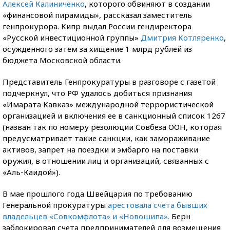
Алексей Калиниченко
, которого обвиняют в создании
«финансовой пирамиды», рассказал заместитель
генпрокурора. Кипр выдал России гендиректора
«Русской инвестиционной группы»
Дмитрия Котляренко
,
осужденного затем за хищение 1 млрд рублей из
бюджета Московской области.
Представитель Генпрокуратуры в разговоре с газетой
подчеркнул, что РФ удалось добиться признания
«Имарата Кавказ» международной террористической
организацией и включения ее в санкционный список 1267
(назван так по номеру резолюции Совбеза ООН, которая
предусматривает такие санкции, как замораживание
активов, запрет на поездки и эмбарго на поставки
оружия, в отношении лиц и организаций, связанных с
«Аль-Каидой»).
В мае прошлого года Швейцария по требованию
Генеральной прокуратуры
арестовала счета бывших
владельцев «Совкомфлота» и «Новошипа».
Берн
заблокировал счета предпринимателей для возмещения