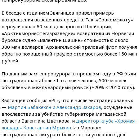
В беседе с изданием Звягинцев привел примеры
возвращения выведенных средств. Так, «Совкомфлоту»
вернули около 60 млн долларов из Швейцарии,
«Арктикморнефтегазразведке» возвратили из Норвегии
буровое судно «Валентин Шашин» стоимостью около
300 млн долларов, Архангельский траловый флот получил
обратно похищенный траулер стоимостью более 150 млн
рублей.
По данным замгенпрокурора, в прошлом году в РФ были
экстрадированы более 1 тысячи человек, 500 человек
объявлены в международный розыск (+20% к 2010 году).
Звягинцев сообщил «РГ», что в числе экстрадированных
—
Мартин Бабакехян и Александр Захаров
, осужденные
впоследствии за убийство губернатора Магаданской
области Валентина Цветкова, и
директор клуба «Хромая
лошадь» Константин Мрыхин
. Из Марокко
экстрадирован фигурант более сотни уголовных дел