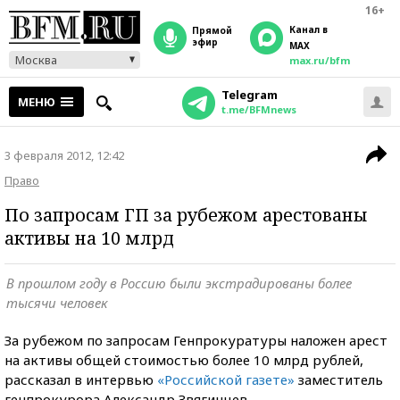
16+
Канал в
прямой
эфир
MAX
Москва
max.ru/bfm
Telegram
МЕНЮ
t.me/BFMnews
3 февраля 2012, 12:42
Право
По запросам ГП за рубежом арестованы
активы на 10 млрд
В прошлом году в Россию были экстрадированы более
тысячи человек
За рубежом по запросам Генпрокуратуры наложен арест
на активы общей стоимостью более 10 млрд рублей,
рассказал в интервью
«Российской газете»
заместитель
генпрокурора Александр Звягинцев.