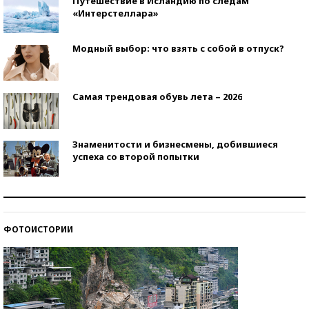
Путешествие в Исландию по следам
«Интерстеллара»
Модный выбор: что взять с собой в отпуск?
Самая трендовая обувь лета – 2026
Знаменитости и бизнесмены, добившиеся
успеха со второй попытки
Как защититься от солнца на курорте?
ФОТОИСТОРИИ
Кто изобрел средства связи?