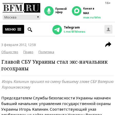
16+
Канал в
прямой
эфир
MAX
Москва
max.ru/bfm
Telegram
МЕНЮ
t.me/BFMnews
3 февраля 2012, 12:58
Общество
Право
Политика
Главой СБУ Украины стал экс-начальник
госохраны
Игорь Калинин пришел на смену бывшему главе СБУ Валерию
Хорошковскому
Председателем Службы безопасности Украины назначен
бывший начальник управления государственной охраны
Украины Игорь Калинин. Соответствующий указ
опубликован на сайте президента Украины Виктора