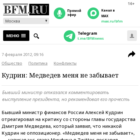
16+
Канал в
прямой
эфир
MAX
Москва
max.ru/bfm
Telegram
МЕНЮ
t.me/BFMnews
7 февраля 2012, 09:16
Общество
Политика
Конфликты
Кудрин: Медведев меня не забывает
Бывший министр отказался комментировать
выступление президента, но рекомендовал его прочесть
Бывший министр финансов России Алексей Кудрин
отреагировал на критику со стороны главы государства
Дмитрия Медведева, который заявил, что никакой
Кудрин не оппозиционер. «Медведев меня не забывает»,
— написал экс-глава Минфина в Twitter, поставил