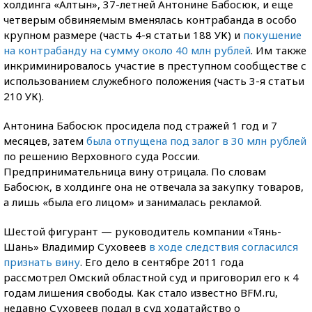
холдинга «Алтын», 37-летней Антонине Бабосюк, и еще
четверым обвиняемым вменялась контрабанда в особо
крупном размере (часть 4-я статьи 188 УК) и
покушение
на контрабанду на сумму около 40 млн рублей
. Им также
инкриминировалось участие в преступном сообществе с
использованием служебного положения (часть 3-я статьи
210 УК).
Антонина Бабосюк просидела под стражей 1 год и 7
месяцев, затем
была отпущена под залог в 30 млн рублей
по решению Верховного суда России.
Предпринимательница вину отрицала. По словам
Бабосюк, в холдинге она не отвечала за закупку товаров,
а лишь «была его лицом» и занималась рекламой.
Шестой фигурант — руководитель компании «Тянь-
Шань» Владимир Суховеев
в ходе следствия согласился
признать вину
. Его дело в сентябре 2011 года
рассмотрел Омский областной суд и приговорил его к 4
годам лишения свободы. Как стало известно BFM.ru,
недавно Суховеев подал в суд ходатайство о