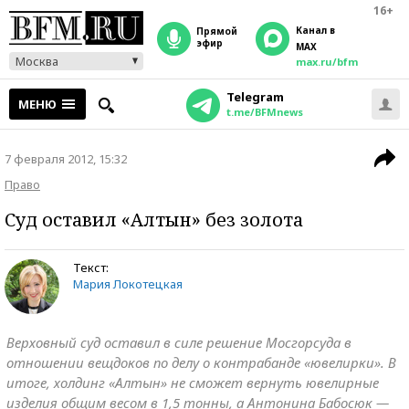
16+
Канал в
прямой
эфир
MAX
Москва
max.ru/bfm
Telegram
МЕНЮ
t.me/BFMnews
7 февраля 2012, 15:32
Право
Суд оставил «Алтын» без золота
Текст:
Мария Локотецкая
Верховный суд оставил в силе решение Мосгорсуда в
отношении вещдоков по делу о контрабанде «ювелирки». В
итоге, холдинг «Алтын» не сможет вернуть ювелирные
изделия общим весом в 1,5 тонны, а Антонина Бабосюк —