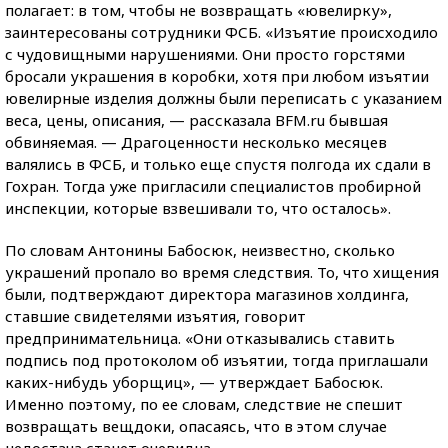
полагает: в том, чтобы не возвращать «ювелирку»,
заинтересованы сотрудники ФСБ. «Изъятие происходило
с чудовищными нарушениями. Они просто горстями
бросали украшения в коробки, хотя при любом изъятии
ювелирные изделия должны были переписать с указанием
веса, цены, описания, — рассказала BFM.ru бывшая
обвиняемая. — Драгоценности несколько месяцев
валялись в ФСБ, и только еще спустя полгода их сдали в
Гохран. Тогда уже пригласили специалистов пробирной
инспекции, которые взвешивали то, что осталось».
По словам Антонины Бабосюк, неизвестно, сколько
украшений пропало во время следствия. То, что хищения
были, подтверждают директора магазинов холдинга,
ставшие свидетелями изъятия, говорит
предпринимательница. «Они отказывались ставить
подпись под протоколом об изъятии, тогда приглашали
каких-нибудь уборщиц», — утверждает Бабосюк.
Именно поэтому, по ее словам, следствие не спешит
возвращать вещдоки, опасаясь, что в этом случае