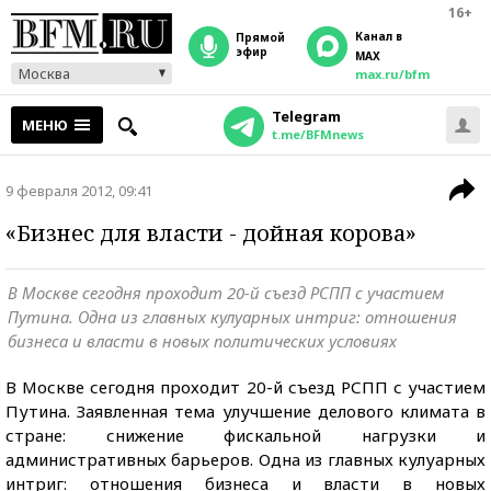
16+
Канал в
прямой
эфир
MAX
Москва
max.ru/bfm
Telegram
МЕНЮ
t.me/BFMnews
9 февраля 2012, 09:41
«Бизнес для власти - дойная корова»
В Москве сегодня проходит 20-й съезд РСПП с участием
Путина. Одна из главных кулуарных интриг: отношения
бизнеса и власти в новых политических условиях
В Москве сегодня проходит 20-й съезд РСПП с участием
Путина. Заявленная тема улучшение делового климата в
стране: снижение фискальной нагрузки и
административных барьеров. Одна из главных кулуарных
интриг: отношения бизнеса и власти в новых