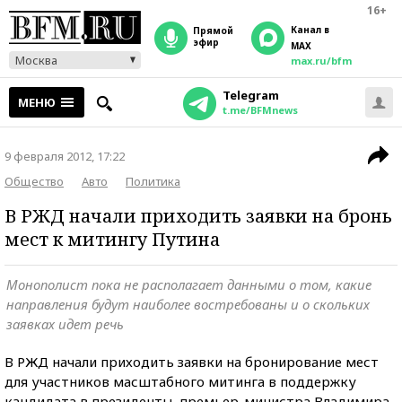
16+
Канал в
прямой
эфир
MAX
Москва
max.ru/bfm
Telegram
МЕНЮ
t.me/BFMnews
9 февраля 2012, 17:22
Общество
Авто
Политика
В РЖД начали приходить заявки на бронь
мест к митингу Путина
Монополист пока не располагает данными о том, какие
направления будут наиболее востребованы и о скольких
заявках идет речь
В РЖД начали приходить заявки на бронирование мест
для участников масштабного митинга в поддержку
кандидата в президенты, премьер-министра Владимира