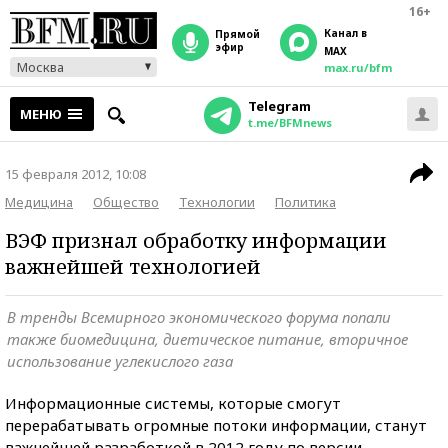
16+
Канал в
прямой
эфир
MAX
Москва
max.ru/bfm
Telegram
МЕНЮ
t.me/BFMnews
15 февраля 2012, 10:08
Медицина
Общество
Технологии
Политика
ВЭФ признал обработку информации
важнейшей технологией
В тренды Всемирного экономического форума попали
также биомедицина, диетическое питание, вторичное
использование углекислого газа
Информационные системы, которые смогут
перерабатывать огромные потоки информации, станут
важнейшей разработкой в 2012 году по версии