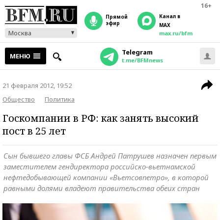
16+
Канал в
прямой
эфир
MAX
Москва
max.ru/bfm
Telegram
МЕНЮ
t.me/BFMnews
21 февраля 2012, 19:52
Общество
Политика
Госкомпании в РФ: как занять высокий
пост в 25 лет
Сын бывшего главы ФСБ Андрей Патрушев назначен первым
заместителем гендиректора российско-вьетнамской
нефтедобывающей компании «Вьетсовпетро», в которой
равными долями владеют правительства обеих стран