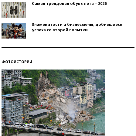
Самая трендовая обувь лета – 2026
Знаменитости и бизнесмены, добившиеся
успеха со второй попытки
Как защититься от солнца на курорте?
ФОТОИСТОРИИ
Кто изобрел средства связи?