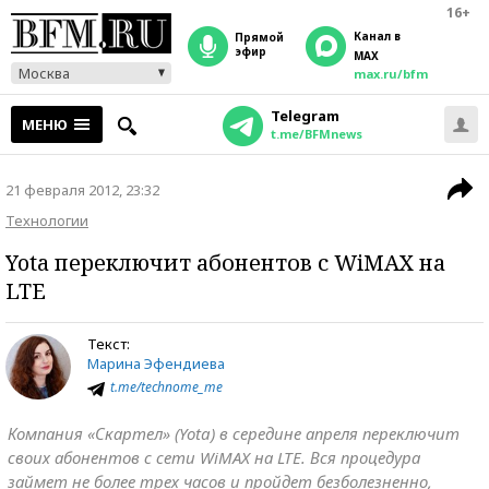
16+
Канал в
прямой
эфир
MAX
Москва
max.ru/bfm
Telegram
МЕНЮ
t.me/BFMnews
21 февраля 2012, 23:32
Технологии
Yota переключит абонентов с WiMAX на
LTE
Текст:
Марина Эфендиева
t.me/technome_me
Компания «Скартел» (Yota) в середине апреля переключит
своих абонентов с сети WiMAX на LTE. Вся процедура
займет не более трех часов и пройдет безболезненно,