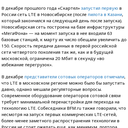
В декабре прошлого года «Скартел»
запустил первую
в
России сеть LTE в Новосибирске (после
пилота в Казани
,
который закончился на следующий день после запуска).
Новосибирская сеть построена на базе инфраструктуры
«МегаФона» — на момент запуска в нее входили 63
базовые станций, к марту их число обещали увеличить до
150. Скорость передачи данных в первой российской
сети четвертого поколения так же, как и в будущей
московской, ограничена 20 Мбит в секунду «во
избежание перегрузок».
В декабре
представители сотовых операторов отмечали
,
что LTE в московском регионе можно было бы запустить
давно, однако мешали регуляторные вопросы.
Современное оборудование операторов сотовой связи
требует минимальной перенастройки для перехода на
технологию LTE. Собеседники BFM.ru также говорили, что
несмотря на запуск первых коммерческих LTE-сетей,
более-менее заметного распространения технологии в
России не стоит ожидать еще, как минимум, полтора