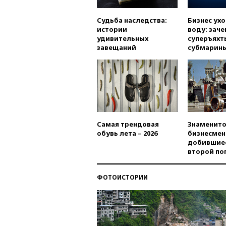
Судьба наследства:
Бизнес ух
истории
воду: заче
удивительных
суперъяхт
завещаний
субмарин
Самая трендовая
Знаменито
обувь лета – 2026
бизнесмен
добившиес
второй по
ФОТОИСТОРИИ