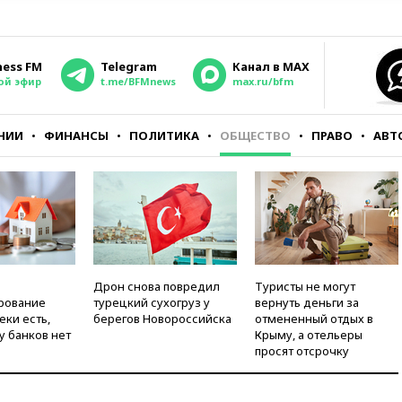
ness FM
Telegram
Канал в MAX
ой эфир
t.me/BFMnews
max.ru/bfm
НИИ
ФИНАНСЫ
ПОЛИТИКА
ОБЩЕСТВО
ПРАВО
АВТ
Дрон снова повредил
Туристы не могут
рование
турецкий сухогруз у
вернуть деньги за
еки есть,
берегов Новороссийска
отмененный отдых в
у банков нет
Крыму, а отельеры
просят отсрочку