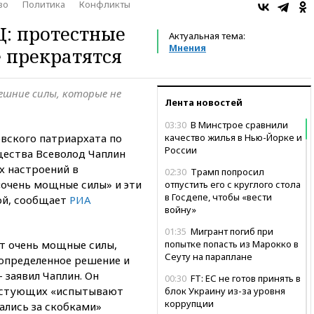
во
Политика
Конфликты
: протестные
Актуальная тема:
Мнения
е прекратятся
ешние силы, которые не
Лента новостей
03:30
В Минстрое сравнили
овского патриархата по
качество жилья в Нью-Йорке и
России
ества Всеволод Чаплин
х настроений в
02:30
Трамп попросил
очень мощные силы» и эти
отпустить его с круглого стола
в Госдепе, чтобы «вести
ой, сообщает
РИА
войну»
01:35
Мигрант погиб при
т очень мощные силы,
попытке попасть из Марокко в
Сеуту на параплане
 определенное решение и
 заявил Чаплин. Он
00:30
FT: ЕС не готов принять в
естующих «испытывают
блок Украину из-за уровня
коррупции
тались за скобками»