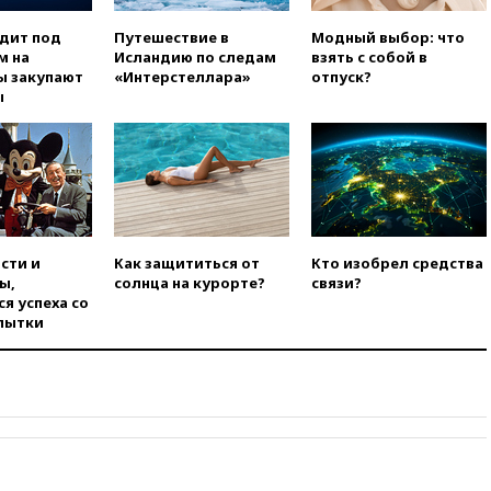
пройдет в 2026 году
вчера, 20:45
ПВО за день
одит под
Путешествие в
Модный выбор: что
сбила еще 75 украинских
м на
Исландию по следам
взять с собой в
беспилотников над Россией
ы закупают
«Интерстеллара»
отпуск?
ы
вчера, 20:35
Велосипедист
погиб при атаке FPV-дрона в
Белгородской области
вчера, 20:30
Лидию Невзорову
заочно арестовали по делу о
финансировании
экстремизма
сти и
Как защититься от
Кто изобрел средства
вчера, 20:20
Суд США
ы,
солнца на курорте?
связи?
постановил остановить
я успеха со
строительство бального зала в
пытки
Белом доме
вчера, 20:15
Сенат США
одобрил ужесточение
санкций против России и
Ирана
вчера, 20:00
СК возбудил дело
против журналистки Катерины