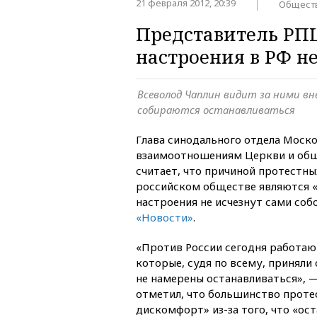
21 февраля 2012, 20:39
Общест
Представитель РПЦ
настроения в РФ н
Всеволод Чаплин видит за ними вн
собираются останавливаться
Глава синодального отдела Моск
взаимоотношениям Церкви и общ
считает, что причиной протестны
российском обществе являются «
настроения не исчезнут сами соб
«Новости»
.
«Против России сегодня работаю
которые, судя по всему, приняли
не намерены останавливаться», —
отметил, что большинство прот
дискомфорт» из-за того, что «ос