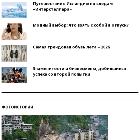
Путешествие в Исландию по следам
«Интерстеллара»
Модный выбор: что взять с собой в отпуск?
Самая трендовая обувь лета – 2026
Знаменитости и бизнесмены, добившиеся
успеха со второй попытки
Как защититься от солнца на курорте?
ФОТОИСТОРИИ
Кто изобрел средства связи?