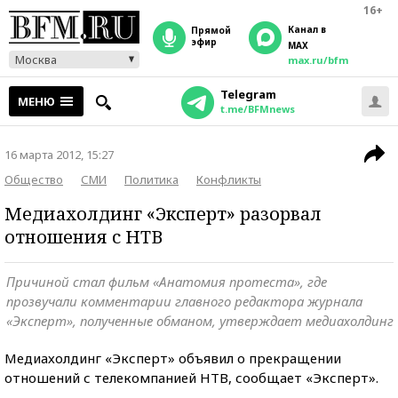
16+
Канал в
прямой
эфир
MAX
Москва
max.ru/bfm
Telegram
МЕНЮ
t.me/BFMnews
16 марта 2012, 15:27
Общество
СМИ
Политика
Конфликты
Медиахолдинг «Эксперт» разорвал
отношения с НТВ
Причиной стал фильм «Анатомия протеста», где
прозвучали комментарии главного редактора журнала
«Эксперт», полученные обманом, утверждает медиахолдинг
Медиахолдинг «Эксперт» объявил о прекращении
отношений с телекомпанией НТВ, сообщает «Эксперт».